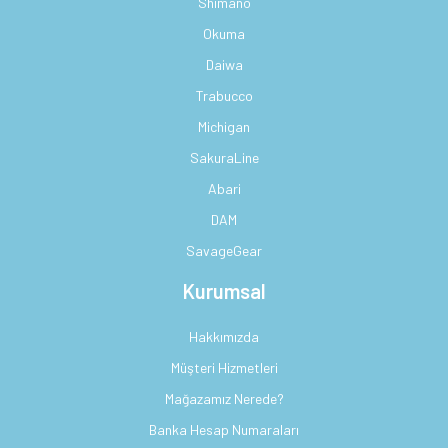
Shimano
Okuma
Daiwa
Trabucco
Michigan
SakuraLine
Abari
DAM
SavageGear
Kurumsal
Hakkımızda
Müşteri Hizmetleri
Mağazamız Nerede?
Banka Hesap Numaraları