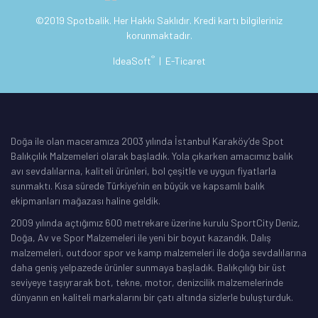
©2019 Spotbalik. Her Hakkı Saklıdır. Kredi kartı bilgileriniz
korunmaktadır.
®
IdeaSoft
|
E-Ticaret
Doğa ile olan maceramıza 2003 yılında İstanbul Karaköy’de Spot
Balıkçılık Malzemeleri olarak başladık. Yola çıkarken amacımız balık
avı sevdalılarına, kaliteli ürünleri, bol çeşitle ve uygun fiyatlarla
sunmaktı. Kısa sürede Türkiye’nin en büyük ve kapsamlı balık
ekipmanları mağazası haline geldik.
2009 yılında açtığımız 600 metrekare üzerine kurulu SportCity Deniz,
Doğa, Av ve Spor Malzemeleri ile yeni bir boyut kazandık. Dalış
malzemeleri, outdoor spor ve kamp malzemeleri ile doğa sevdalılarına
daha geniş yelpazede ürünler sunmaya başladık. Balıkçılığı bir üst
seviyeye taşıyrarak bot, tekne, motor, denizcilik malzemelerinde
dünyanın en kaliteli markalarını bir çatı altında sizlerle buluşturduk.