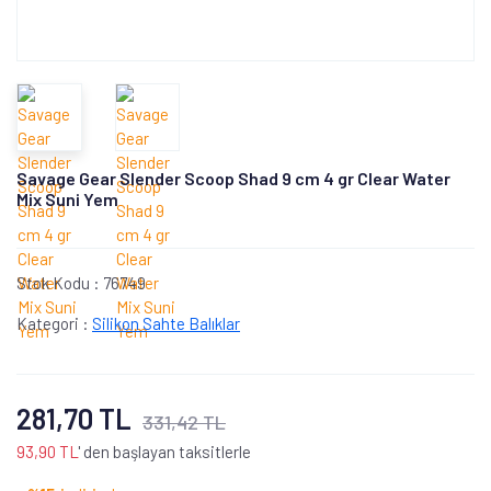
Savage Gear Slender Scoop Shad 9 cm 4 gr Clear Water
Mix Suni Yem
Stok Kodu :
76749
Kategori :
Silikon Sahte Balıklar
281,70 TL
331,42 TL
93,90 TL
' den başlayan taksitlerle