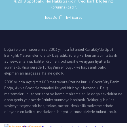
©2019 Spotbalik. Her Hakkı Saklıdır. Kredi kartı bilgileriniz
korunmaktadır.
®
IdeaSoft
|
E-Ticaret
Doğa ile olan maceramıza 2003 yılında İstanbul Karaköy’de Spot
Balıkçılık Malzemeleri olarak başladık. Yola çıkarken amacımız balık
avı sevdalılarına, kaliteli ürünleri, bol çeşitle ve uygun fiyatlarla
sunmaktı. Kısa sürede Türkiye’nin en büyük ve kapsamlı balık
ekipmanları mağazası haline geldik.
2009 yılında açtığımız 600 metrekare üzerine kurulu SportCity Deniz,
Doğa, Av ve Spor Malzemeleri ile yeni bir boyut kazandık. Dalış
malzemeleri, outdoor spor ve kamp malzemeleri ile doğa sevdalılarına
daha geniş yelpazede ürünler sunmaya başladık. Balıkçılığı bir üst
seviyeye taşıyrarak bot, tekne, motor, denizcilik malzemelerinde
dünyanın en kaliteli markalarını bir çatı altında sizlerle buluşturduk.