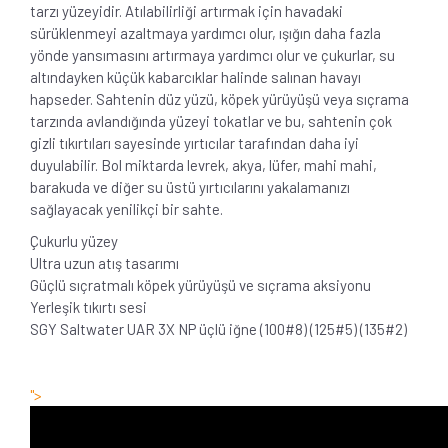
tarzı yüzeyidir. Atılabilirliği artırmak için havadaki
sürüklenmeyi azaltmaya yardımcı olur, ışığın daha fazla
yönde yansımasını artırmaya yardımcı olur ve çukurlar, su
altındayken küçük kabarcıklar halinde salınan havayı
hapseder. Sahtenin düz yüzü, köpek yürüyüşü veya sıçrama
tarzında avlandığında yüzeyi tokatlar ve bu, sahtenin çok
gizli tıkırtıları sayesinde yırtıcılar tarafından daha iyi
duyulabilir. Bol miktarda levrek, akya, lüfer, mahi mahi,
barakuda ve diğer su üstü yırtıcılarını yakalamanızı
sağlayacak yenilikçi bir sahte.
Çukurlu yüzey
Ultra uzun atış tasarımı
Güçlü sıçratmalı köpek yürüyüşü ve sıçrama aksiyonu
Yerleşik tıkırtı sesi
SGY Saltwater UAR 3X NP üçlü iğne (100#8) (125#5) (135#2)
">