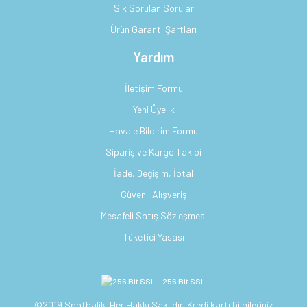
Sık Sorulan Sorular
Ürün Garanti Şartları
Yardım
İletişim Formu
Yeni Üyelik
Havale Bildirim Formu
Sipariş ve Kargo Takibi
İade, Değişim, İptal
Güvenli Alışveriş
Mesafeli Satış Sözleşmesi
Tüketici Yasası
256 Bit SSL
©2019 Spotbalik. Her Hakkı Saklıdır. Kredi kartı bilgileriniz