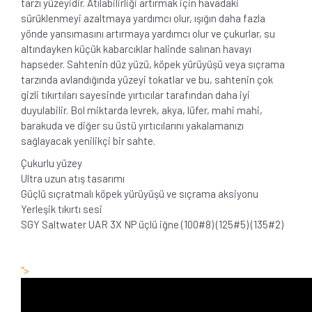
tarzı yüzeyidir. Atılabilirliği artırmak için havadaki
sürüklenmeyi azaltmaya yardımcı olur, ışığın daha fazla
yönde yansımasını artırmaya yardımcı olur ve çukurlar, su
altındayken küçük kabarcıklar halinde salınan havayı
hapseder. Sahtenin düz yüzü, köpek yürüyüşü veya sıçrama
tarzında avlandığında yüzeyi tokatlar ve bu, sahtenin çok
gizli tıkırtıları sayesinde yırtıcılar tarafından daha iyi
duyulabilir. Bol miktarda levrek, akya, lüfer, mahi mahi,
barakuda ve diğer su üstü yırtıcılarını yakalamanızı
sağlayacak yenilikçi bir sahte.
Çukurlu yüzey
Ultra uzun atış tasarımı
Güçlü sıçratmalı köpek yürüyüşü ve sıçrama aksiyonu
Yerleşik tıkırtı sesi
SGY Saltwater UAR 3X NP üçlü iğne (100#8) (125#5) (135#2)
">