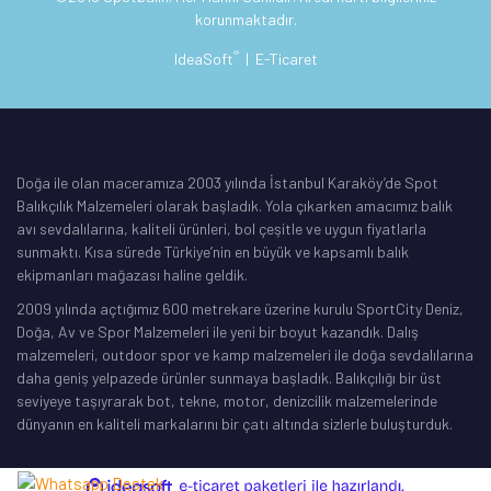
korunmaktadır.
®
IdeaSoft
|
E-Ticaret
Doğa ile olan maceramıza 2003 yılında İstanbul Karaköy’de Spot
Balıkçılık Malzemeleri olarak başladık. Yola çıkarken amacımız balık
avı sevdalılarına, kaliteli ürünleri, bol çeşitle ve uygun fiyatlarla
sunmaktı. Kısa sürede Türkiye’nin en büyük ve kapsamlı balık
ekipmanları mağazası haline geldik.
2009 yılında açtığımız 600 metrekare üzerine kurulu SportCity Deniz,
Doğa, Av ve Spor Malzemeleri ile yeni bir boyut kazandık. Dalış
malzemeleri, outdoor spor ve kamp malzemeleri ile doğa sevdalılarına
daha geniş yelpazede ürünler sunmaya başladık. Balıkçılığı bir üst
seviyeye taşıyrarak bot, tekne, motor, denizcilik malzemelerinde
dünyanın en kaliteli markalarını bir çatı altında sizlerle buluşturduk.
ile
ideasoft
e-