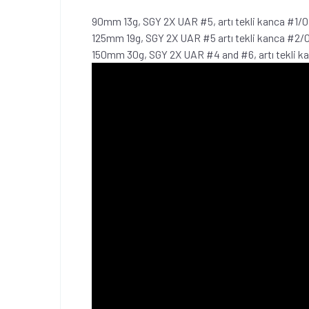
90mm 13g, SGY 2X UAR #5, artı tekli kanca #1/0 
125mm 19g, SGY 2X UAR #5 artı tekli kanca #2/0
150mm 30g, SGY 2X UAR #4 and #6, artı tekli ka