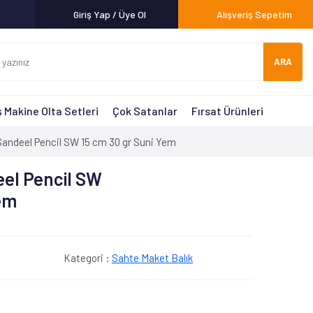
Giriş Yap / Üye Ol
Alışveriş Sepetim
ARA
 Makine Olta Setleri
Çok Satanlar
Fırsat Ürünleri
andeel Pencil SW 15 cm 30 gr Suni Yem
el Pencil SW
Yem
Kategori :
Sahte Maket Balık