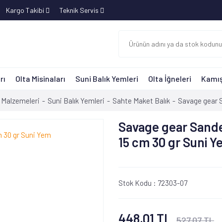
Kargo Takibi
Teknik Servis
rı
Olta Misinaları
Suni Balık Yemleri
Olta İğneleri
Kamış
 Malzemeleri
Suni Balık Yemleri
Sahte Maket Balık
Savage gear S
Savage gear Sande
15 cm 30 gr Suni 
Stok Kodu :
72303-07
448,01 TL
527,07 TL