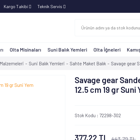
Kargo Takibi
Teknik Servis
rı
Olta Misinaları
Suni Balık Yemleri
Olta İğneleri
Kamış
 Malzemeleri
Suni Balık Yemleri
Sahte Maket Balık
Savage gear S
Savage gear Sande
12.5 cm 19 gr Suni
Stok Kodu :
72298-302
377,22 TL
443,79 TL