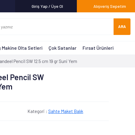
Giriş Yap / Üye Ol
Alışveriş Sepetim
ARA
 Makine Olta Setleri
Çok Satanlar
Fırsat Ürünleri
andeel Pencil SW 12.5 cm 19 gr Suni Yem
el Pencil SW
 Yem
Kategori :
Sahte Maket Balık