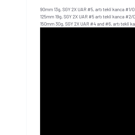
90mm 13g, SGY 2X UAR #5, artı tekli kanca #1/0 
125mm 19g, SGY 2X UAR #5 artı tekli kanca #2/0
150mm 30g, SGY 2X UAR #4 and #6, artı tekli ka