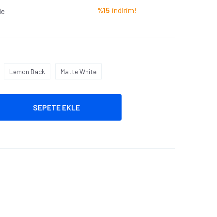
%15
indirim!
le
Lemon Back
Matte White
SEPETE EKLE