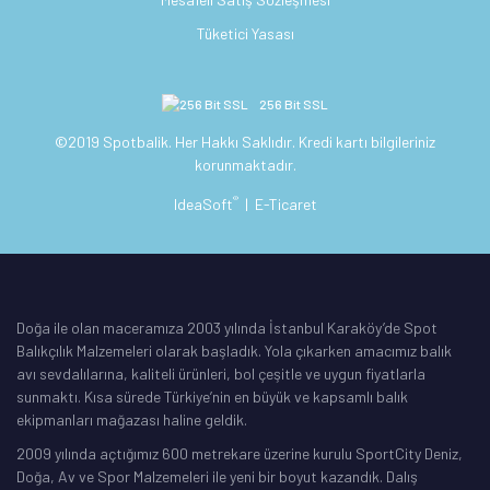
Tüketici Yasası
256 Bit SSL
©2019 Spotbalik. Her Hakkı Saklıdır. Kredi kartı bilgileriniz
korunmaktadır.
®
IdeaSoft
|
E-Ticaret
Doğa ile olan maceramıza 2003 yılında İstanbul Karaköy’de Spot
Balıkçılık Malzemeleri olarak başladık. Yola çıkarken amacımız balık
avı sevdalılarına, kaliteli ürünleri, bol çeşitle ve uygun fiyatlarla
sunmaktı. Kısa sürede Türkiye’nin en büyük ve kapsamlı balık
ekipmanları mağazası haline geldik.
2009 yılında açtığımız 600 metrekare üzerine kurulu SportCity Deniz,
Doğa, Av ve Spor Malzemeleri ile yeni bir boyut kazandık. Dalış