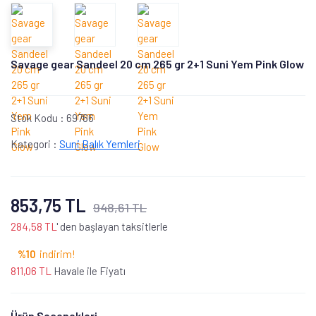
Savage gear Sandeel 20 cm 265 gr 2+1 Suni Yem Pink Glow
Stok Kodu :
69766
Kategori :
Suni Balık Yemleri
853,75 TL
948,61 TL
284,58 TL
' den başlayan taksitlerle
%10
indirim!
811,06 TL
Havale ile Fiyatı
Ürün Seçenekleri