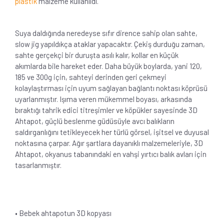
plastik
malzeme kullanıldı.
Suya daldığında neredeyse sıfır dirence sahip olan sahte,
slow jig yapıldıkça ataklar yapacaktır. Çekiş durduğu zaman,
sahte gerçekçi bir duruşta asılı kalır, kollar en küçük
akımlarda bile hareket eder. Daha büyük boylarda, yani 120,
185 ve 300g için, sahteyi derinden geri çekmeyi
kolaylaştırması için uyum sağlayan bağlantı noktası köprüsü
uyarlanmıştır. Işıma veren mükemmel boyası, arkasında
bıraktığı tahrik edici titreşimler ve köpükler sayesinde 3D
Ahtapot, güçlü beslenme güdüsüyle avcı balıkların
saldırganlığını tetikleyecek her türlü görsel, işitsel ve duyusal
noktasına çarpar. Ağır şartlara dayanıklı malzemeleriyle, 3D
Ahtapot, okyanus tabanındaki en vahşi yırtıcı balık avları için
tasarlanmıştır.
• Bebek ahtapotun 3D kopyası