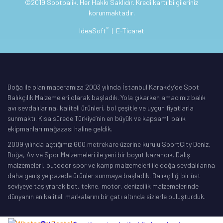
©2019 Spotbalik. Her Hakkı Saklıdır. Kredi kartı bilgileriniz
korunmaktadır.
®
IdeaSoft
|
E-Ticaret
Doğa ile olan maceramıza 2003 yılında İstanbul Karaköy’de Spot
Balıkçılık Malzemeleri olarak başladık. Yola çıkarken amacımız balık
avı sevdalılarına, kaliteli ürünleri, bol çeşitle ve uygun fiyatlarla
sunmaktı. Kısa sürede Türkiye’nin en büyük ve kapsamlı balık
ekipmanları mağazası haline geldik.
2009 yılında açtığımız 600 metrekare üzerine kurulu SportCity Deniz,
Doğa, Av ve Spor Malzemeleri ile yeni bir boyut kazandık. Dalış
malzemeleri, outdoor spor ve kamp malzemeleri ile doğa sevdalılarına
daha geniş yelpazede ürünler sunmaya başladık. Balıkçılığı bir üst
seviyeye taşıyrarak bot, tekne, motor, denizcilik malzemelerinde
dünyanın en kaliteli markalarını bir çatı altında sizlerle buluşturduk.