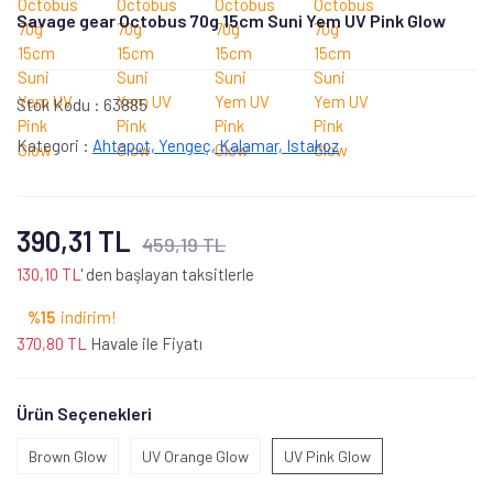
Savage gear Octobus 70g 15cm Suni Yem UV Pink Glow
Stok Kodu :
63885
Kategori :
Ahtapot, Yengeç, Kalamar, Istakoz
390,31 TL
459,19 TL
130,10 TL
' den başlayan taksitlerle
%15
indirim!
370,80 TL
Havale ile Fiyatı
Ürün Seçenekleri
Brown Glow
UV Orange Glow
UV Pink Glow