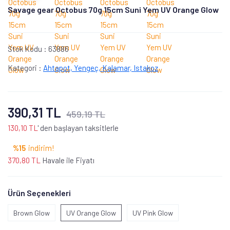
Savage gear Octobus 70g 15cm Suni Yem UV Orange Glow
Stok Kodu :
63886
Kategori :
Ahtapot, Yengeç, Kalamar, Istakoz
390,31 TL
459,19 TL
130,10 TL
' den başlayan taksitlerle
%15
indirim!
370,80 TL
Havale ile Fiyatı
Ürün Seçenekleri
Brown Glow
UV Orange Glow
UV Pink Glow