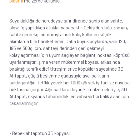
plastik
malzeme kullanıldı.
Suya daldığında neredeyse sıfır dirence sahip olan sahte,
slow jig yapıldıkça ataklar yapacaktır. Çekiş durduğu zaman,
sahte gerçekçi bir duruşta asılı kalır, kollar en küçük
akımlarda bile hareket eder. Daha büyük boylarda, yani 120,
185 ve 300g için, sahteyi derinden geri çekmeyi
kolaylaştırması için uyum sağlayan bağlantı noktası köprüsü
uyarlanmıştır. Işıma veren mükemmel boyası, arkasında
bıraktığı tahrik edici titreşimler ve köpükler sayesinde 3D
Ahtapot, güçlü beslenme güdüsüyle avcı balıkların
saldırganlığını tetikleyecek her türlü görsel, işitsel ve duyusal
noktasına çarpar. Ağır şartlara dayanıklı malzemeleriyle, 3D
Ahtapot, okyanus tabanındaki en vahşi yırtıcı balık avları için
tasarlanmıştır.
• Bebek ahtapotun 3D kopyası