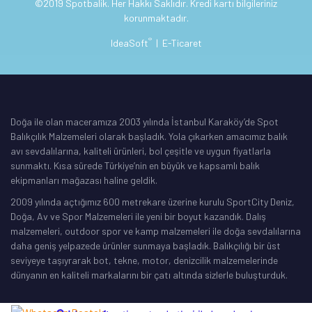
©2019 Spotbalik. Her Hakkı Saklıdır. Kredi kartı bilgileriniz
korunmaktadır.
®
IdeaSoft
|
E-Ticaret
Doğa ile olan maceramıza 2003 yılında İstanbul Karaköy’de Spot
Balıkçılık Malzemeleri olarak başladık. Yola çıkarken amacımız balık
avı sevdalılarına, kaliteli ürünleri, bol çeşitle ve uygun fiyatlarla
sunmaktı. Kısa sürede Türkiye’nin en büyük ve kapsamlı balık
ekipmanları mağazası haline geldik.
2009 yılında açtığımız 600 metrekare üzerine kurulu SportCity Deniz,
Doğa, Av ve Spor Malzemeleri ile yeni bir boyut kazandık. Dalış
malzemeleri, outdoor spor ve kamp malzemeleri ile doğa sevdalılarına
daha geniş yelpazede ürünler sunmaya başladık. Balıkçılığı bir üst
seviyeye taşıyrarak bot, tekne, motor, denizcilik malzemelerinde
dünyanın en kaliteli markalarını bir çatı altında sizlerle buluşturduk.