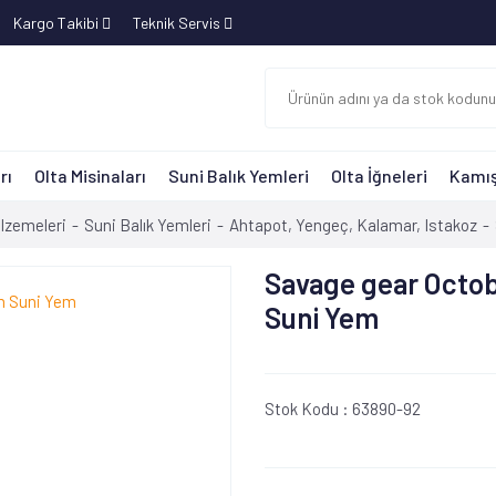
Kargo Takibi
Teknik Servis
rı
Olta Misinaları
Suni Balık Yemleri
Olta İğneleri
Kamış
lzemeleri
Suni Balık Yemleri
Ahtapot, Yengeç, Kalamar, Istakoz
Savage gear Octo
Suni Yem
Stok Kodu :
63890-92