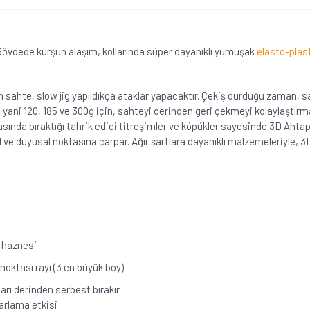
övdede kurşun alaşım, kollarında süper dayanıklı yumuşak
elasto-plas
 sahte, slow jig yapıldıkça ataklar yapacaktır. Çekiş durduğu zaman, saht
 yani 120, 185 ve 300g için, sahteyi derinden geri çekmeyi kolaylaştır
ında bıraktığı tahrik edici titreşimler ve köpükler sayesinde 3D Ahtap
sel ve duyusal noktasına çarpar. Ağır şartlara dayanıklı malzemeleriyle, 
k haznesi
noktası rayı (3 en büyük boy)
arı derinden serbest bırakır
parlama etkisi