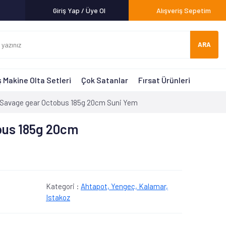
Giriş Yap / Üye Ol
Alışveriş Sepetim
ARA
 Makine Olta Setleri
Çok Satanlar
Fırsat Ürünleri
Savage gear Octobus 185g 20cm Suni Yem
bus 185g 20cm
Kategori :
Ahtapot, Yengeç, Kalamar,
Istakoz