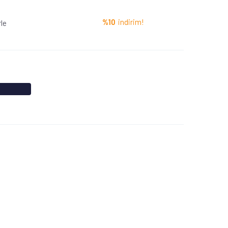
%10
indirim!
rle