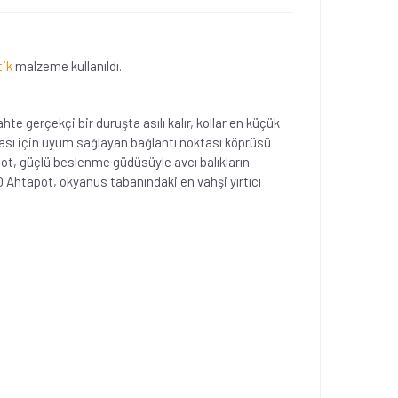
tik
malzeme kullanıldı.
e gerçekçi bir duruşta asılı kalır, kollar en küçük
ması için uyum sağlayan bağlantı noktası köprüsü
ot, güçlü beslenme güdüsüyle avcı balıkların
3D Ahtapot, okyanus tabanındaki en vahşi yırtıcı