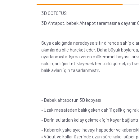
3D OCTOPUS
3D Ahtapot, bebek Ahtapot taramasına dayanır. G
Suya daldığında neredeyse sıfır dirence sahip olan
akımlarda bile hareket eder. Daha büyük boylarda,
uyarlanmıştır. Işıma veren mükemmel boyası, arkas
saldırganlığını tetikleyecek her türlü görsel, işit
balık avları için tasarlanmıştır.
• Bebek ahtapotun 3D kopyası
• Uzak mesafeden balık çeken dahili çelik çıngıra
• Derin sulardan kolay çekmek için kayar bağlantı 
• Kabarcık yakalayıcı havayı hapseder ve kabarcıkl
• Vücut ve kollar üzerinde uzun süre kalıcı süper 