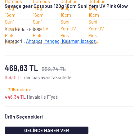
Savage gear Octobus 120g 16cm Suni Yem UV Pink Glow
Stok Kodu :
63888
Kategori :
Ahtapot, Yengeç, Kalamar, Istakoz
469,83 TL
552,74 TL
156,61 TL
' den başlayan taksitlerle
%15
indirim!
446,34 TL
Havale ile Fiyatı
Ürün Seçenekleri
GELİNCE HABER VER