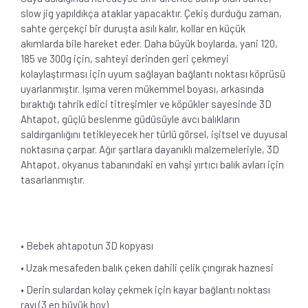
slow jig yapıldıkça ataklar yapacaktır. Çekiş durduğu zaman,
sahte gerçekçi bir duruşta asılı kalır, kollar en küçük
akımlarda bile hareket eder. Daha büyük boylarda, yani 120,
185 ve 300g için, sahteyi derinden geri çekmeyi
kolaylaştırması için uyum sağlayan bağlantı noktası köprüsü
uyarlanmıştır. Işıma veren mükemmel boyası, arkasında
bıraktığı tahrik edici titreşimler ve köpükler sayesinde 3D
Ahtapot, güçlü beslenme güdüsüyle avcı balıkların
saldırganlığını tetikleyecek her türlü görsel, işitsel ve duyusal
noktasına çarpar. Ağır şartlara dayanıklı malzemeleriyle, 3D
Ahtapot, okyanus tabanındaki en vahşi yırtıcı balık avları için
tasarlanmıştır.
• Bebek ahtapotun 3D kopyası
• Uzak mesafeden balık çeken dahili çelik çıngırak haznesi
• Derin sulardan kolay çekmek için kayar bağlantı noktası
rayı (3 en büyük boy)