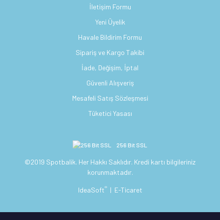
İletişim Formu
Yeni Üyelik
Havale Bildirim Formu
Sipariş ve Kargo Takibi
İade, Değişim, İptal
Güvenli Alışveriş
Mesafeli Satış Sözleşmesi
Tüketici Yasası
256 Bit SSL
©2019 Spotbalik. Her Hakkı Saklıdır. Kredi kartı bilgileriniz
korunmaktadır.
®
IdeaSoft
|
E-Ticaret