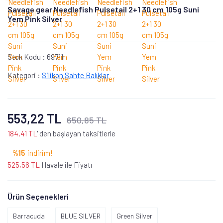
Savage gear Needlefish Pulsetail 2+1 30 cm 105g Suni
Yem Pink Silver
Stok Kodu :
69711
Kategori :
Silikon Sahte Balıklar
553,22 TL
650,85 TL
184,41 TL
' den başlayan taksitlerle
%15
indirim!
525,56 TL
Havale ile Fiyatı
Ürün Seçenekleri
Barracuda
BLUE SILVER
Green Silver