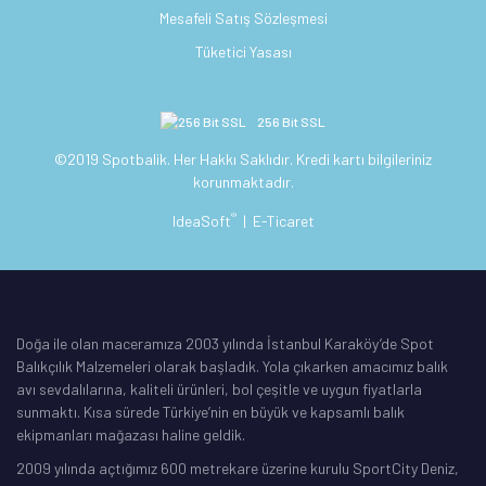
Mesafeli Satış Sözleşmesi
Tüketici Yasası
256 Bit SSL
©2019 Spotbalik. Her Hakkı Saklıdır. Kredi kartı bilgileriniz
korunmaktadır.
®
IdeaSoft
|
E-Ticaret
Doğa ile olan maceramıza 2003 yılında İstanbul Karaköy’de Spot
Balıkçılık Malzemeleri olarak başladık. Yola çıkarken amacımız balık
avı sevdalılarına, kaliteli ürünleri, bol çeşitle ve uygun fiyatlarla
sunmaktı. Kısa sürede Türkiye’nin en büyük ve kapsamlı balık
ekipmanları mağazası haline geldik.
2009 yılında açtığımız 600 metrekare üzerine kurulu SportCity Deniz,