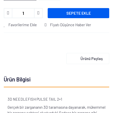
SEPETE EKLE
Favorilerime Ekle
Fiyatı Düşünce Haber Ver
Ürünü Paylaş
Ürün Bilgisi
3D NEEDLEFISH PULSE TAIL 2+1
Gerçek bir zargananın 3D taramasına dayanarak, mükemmel
bir zargana sahtesi oluşturduk! Sadece bir zargana gibi