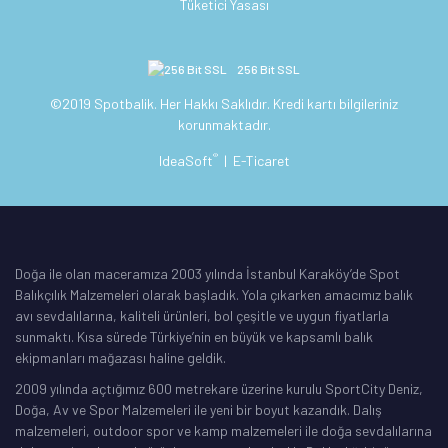
Tüketici Yasası
256 Bit SSL
©2019 Spotbalik. Her Hakkı Saklıdır. Kredi kartı bilgileriniz
korunmaktadır.
®
IdeaSoft
|
E-Ticaret
Doğa ile olan maceramıza 2003 yılında İstanbul Karaköy’de Spot
Balıkçılık Malzemeleri olarak başladık. Yola çıkarken amacımız balık
avı sevdalılarına, kaliteli ürünleri, bol çeşitle ve uygun fiyatlarla
sunmaktı. Kısa sürede Türkiye’nin en büyük ve kapsamlı balık
ekipmanları mağazası haline geldik.
2009 yılında açtığımız 600 metrekare üzerine kurulu SportCity Deniz,
Doğa, Av ve Spor Malzemeleri ile yeni bir boyut kazandık. Dalış
malzemeleri, outdoor spor ve kamp malzemeleri ile doğa sevdalılarına