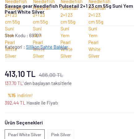
Savage gear Needlefish Pulsetail 2+1 23 cm 55g Suni Yem
Pearl White Silver
Stok Kodu :
69707
Kategori :
Silikon Sahte Balıklar
413,10 TL
486,00 TL
137,70 TL
' den başlayan taksitlerle
%15
indirim!
392,44 TL
Havale ile Fiyatı
Ürün Seçenekleri
Pearl White Silver
Pink Silver