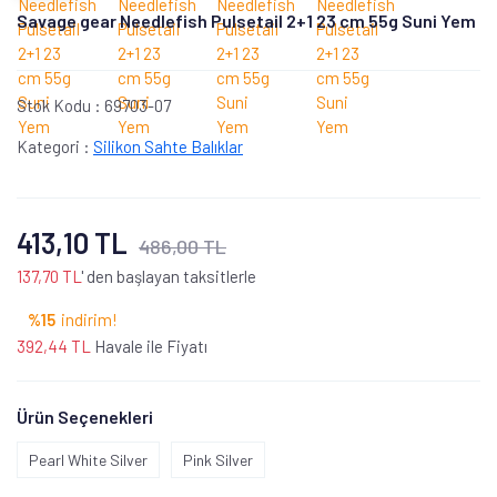
Savage gear Needlefish Pulsetail 2+1 23 cm 55g Suni Yem
Stok Kodu :
69703-07
Kategori :
Silikon Sahte Balıklar
413,10 TL
486,00 TL
137,70 TL
' den başlayan taksitlerle
%15
indirim!
392,44 TL
Havale ile Fiyatı
Ürün Seçenekleri
Pearl White Silver
Pink Silver