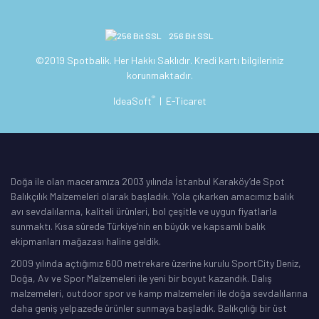
256 Bit SSL
©2019 Spotbalik. Her Hakkı Saklıdır. Kredi kartı bilgileriniz
korunmaktadır.
®
IdeaSoft
|
E-Ticaret
Doğa ile olan maceramıza 2003 yılında İstanbul Karaköy’de Spot
Balıkçılık Malzemeleri olarak başladık. Yola çıkarken amacımız balık
avı sevdalılarına, kaliteli ürünleri, bol çeşitle ve uygun fiyatlarla
sunmaktı. Kısa sürede Türkiye’nin en büyük ve kapsamlı balık
ekipmanları mağazası haline geldik.
2009 yılında açtığımız 600 metrekare üzerine kurulu SportCity Deniz,
Doğa, Av ve Spor Malzemeleri ile yeni bir boyut kazandık. Dalış
malzemeleri, outdoor spor ve kamp malzemeleri ile doğa sevdalılarına
daha geniş yelpazede ürünler sunmaya başladık. Balıkçılığı bir üst