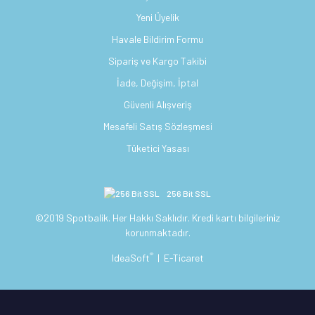
Yeni Üyelik
Havale Bildirim Formu
Sipariş ve Kargo Takibi
İade, Değişim, İptal
Güvenli Alışveriş
Mesafeli Satış Sözleşmesi
Tüketici Yasası
256 Bit SSL
©2019 Spotbalik. Her Hakkı Saklıdır. Kredi kartı bilgileriniz
korunmaktadır.
®
IdeaSoft
|
E-Ticaret