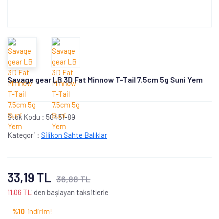
Savage gear LB 3D Fat Minnow T-Tail 7.5cm 5g Suni Yem
Stok Kodu :
50451-89
Kategori :
Silikon Sahte Balıklar
33,19 TL
36,88 TL
11,06 TL
' den başlayan taksitlerle
%10
indirim!