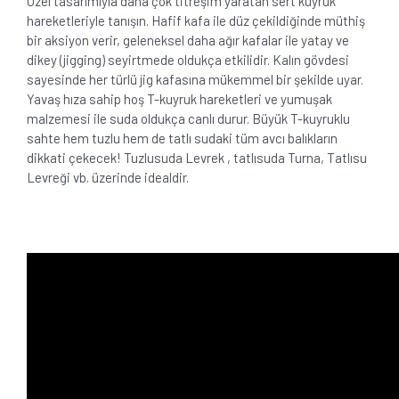
Özel tasarımıyla daha çok titreşim yaratan sert kuyruk
hareketleriyle tanışın. Hafif kafa ile düz çekildiğinde müthiş
bir aksiyon verir, geleneksel daha ağır kafalar ile yatay ve
dikey (jigging) seyirtmede oldukça etkilidir. Kalın gövdesi
sayesinde her türlü jig kafasına mükemmel bir şekilde uyar.
Yavaş hıza sahip hoş T-kuyruk hareketleri ve yumuşak
malzemesi ile suda oldukça canlı durur. Büyük T-kuyruklu
sahte hem tuzlu hem de tatlı sudaki tüm avcı balıkların
dikkati çekecek! Tuzlusuda Levrek , tatlısuda Turna, Tatlısu
Levreği vb. üzerinde idealdir.