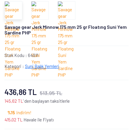
Savage gear Jerk Minnow 175 mm 25 gr Floatıng Suni Yem
Sardine PHP
Stok Kodu :
64011
Kategori :
Suni Balık Yemleri
436,86 TL
513,95 TL
145,62 TL
' den başlayan taksitlerle
%15
indirim!
415,02 TL
Havale ile Fiyatı