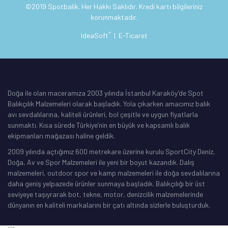
©2019 Spotbalik. Her Hakkı Saklıdır. Kredi kartı bilgileriniz
korunmaktadır.
®
IdeaSoft
|
E-Ticaret
Doğa ile olan maceramıza 2003 yılında İstanbul Karaköy’de Spot
Balıkçılık Malzemeleri olarak başladık. Yola çıkarken amacımız balık
avı sevdalılarına, kaliteli ürünleri, bol çeşitle ve uygun fiyatlarla
sunmaktı. Kısa sürede Türkiye’nin en büyük ve kapsamlı balık
ekipmanları mağazası haline geldik.
2009 yılında açtığımız 600 metrekare üzerine kurulu SportCity Deniz,
Doğa, Av ve Spor Malzemeleri ile yeni bir boyut kazandık. Dalış
malzemeleri, outdoor spor ve kamp malzemeleri ile doğa sevdalılarına
daha geniş yelpazede ürünler sunmaya başladık. Balıkçılığı bir üst
seviyeye taşıyrarak bot, tekne, motor, denizcilik malzemelerinde
dünyanın en kaliteli markalarını bir çatı altında sizlerle buluşturduk.