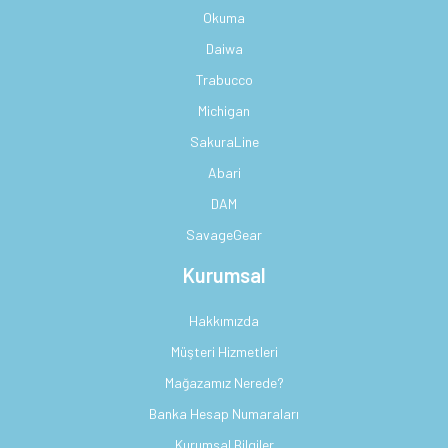
Okuma
Daiwa
Trabucco
Michigan
SakuraLine
Abari
DAM
SavageGear
Kurumsal
Hakkımızda
Müşteri Hizmetleri
Mağazamız Nerede?
Banka Hesap Numaraları
Kurumsal Bilgiler