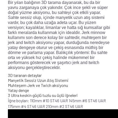
Bir yılan balığının 3D tarama dayanarak, bu da bir
yavru zarganaya çok yakındır. Çok ince şekli ve süper
doğal yüzme aksiyonu, bu sahteyi çok etkili yapar.
Sahte sessiz olup, içinde manyetik uzun atış sistemi
vardır, bu çok daha uzağa adeta uçar. Bu yüzen
versiyon; kayalıklar, limanlar ve hatta sığ kumsallar gibi
farklı meralarda kullanmak için idealdir. Jerk minnow
kullanımı son derece kolay bir sahtedir, muhteşem bir
jerk and twitch aksiyonu yapar, durduğunda neredeyse
yatay dengeye oturur ve çekiş esnasında müthiş bir
dönme ve parlama yapar. Balıkçılık yöntemi: Bu sahte
orta ve yüksek hız çekiş halinde mükemmel bir
performans gösterecek ve şaşırtıcı jerk and twitch
aksiyonu gerçekleştirecektir.
3D taranan detaylar
Manyetik Sessiz Uzun Atış Sistemi
Muhteşem Jerk ve Twich aksiyonu
Yatay denge
3 Ultra keskin güçlü tuzlu su üçlü iğneleri
İğne boyları: 110mm #10 ST46 UAR 145mm #6 ST46 UAR
175mm #4 ST46 UAR 210mm #2 ST46 UAR