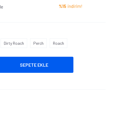
%15
indirim!
le
Dirty Roach
Perch
Roach
SEPETE EKLE