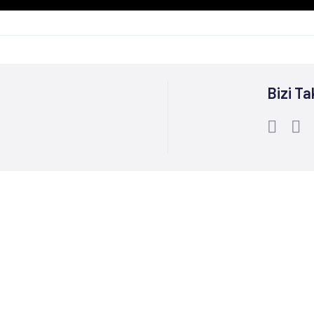
Bizi Ta
Bize Ulaşın :
0212 244 85 60