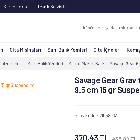
Kargo Takibi
Teknik Servis
rı
Olta Misinaları
Suni Balık Yemleri
Olta İğneleri
Kamış
Malzemeleri
Suni Balık Yemleri
Sahte Maket Balık
Savage Gear Gr
Savage Gear Gravi
9.5 cm 15 gr Susp
Stok Kodu :
71658-63
370,43 TL
435,80 TL