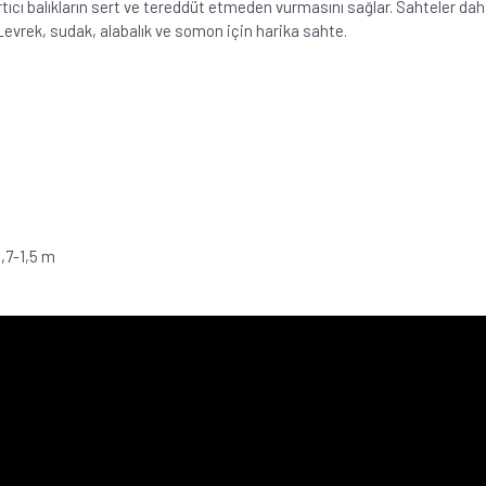
ırtıcı balıkların sert ve tereddüt etmeden vurmasını sağlar. Sahteler da
 Levrek, sudak, alabalık ve somon için harika sahte.
,7-1,5 m