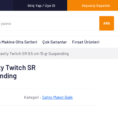
Giriş Yap / Üye Ol
Alışveriş Sepetim
ARA
 Makine Olta Setleri
Çok Satanlar
Fırsat Ürünleri
avity Twitch SR 9.5 cm 15 gr Suspending
ty Twitch SR
ending
Kategori :
Sahte Maket Balık