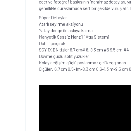
eder ve fotoğraf baskısının inanılmaz detayları, y
genellikle duraklamada sert bir şekilde vuruş alır.
Süper Detaylar
Atarlı seyirme aksiyonu
Yatay denge ile askıya kalma
Manyetik Sessiz Menzilli Atış Sistemi
Dahili çıngırak
SGY 1X BN tizler 6.7 cm# 8, 8.3 cm #6 9.5 cm #4
Dövme güçlü split yüzükler
Kolay değişim güçlü paslanmaz çelik egg snap
Ölçüler: 6,7 cm 0,5-1m-8,3 cm 0,6-1,3 m-9,5 cm 0