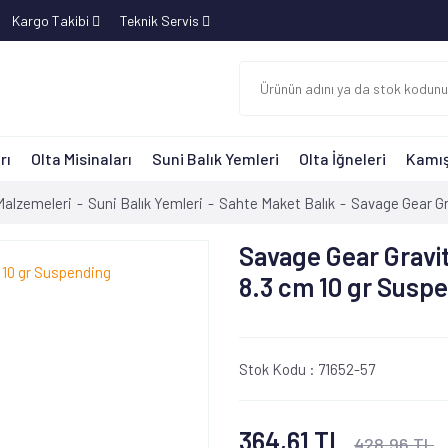
Kargo Takibi
Teknik Servis
rı
Olta Misinaları
Suni Balık Yemleri
Olta İğneleri
Kamış
Malzemeleri
Suni Balık Yemleri
Sahte Maket Balık
Savage Gear Gr
Savage Gear Gravi
8.3 cm 10 gr Susp
Stok Kodu :
71652-57
364,61 TL
428,96 TL