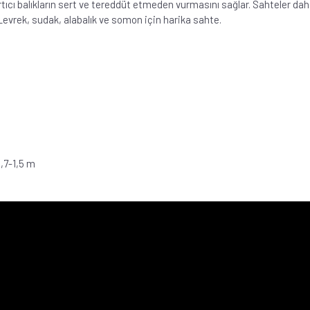
ırtıcı balıkların sert ve tereddüt etmeden vurmasını sağlar. Sahteler da
 Levrek, sudak, alabalık ve somon için harika sahte.
,7-1,5 m