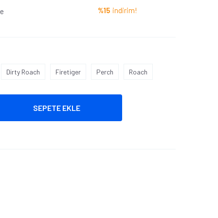
%15
indirim!
le
Dirty Roach
Firetiger
Perch
Roach
SEPETE EKLE