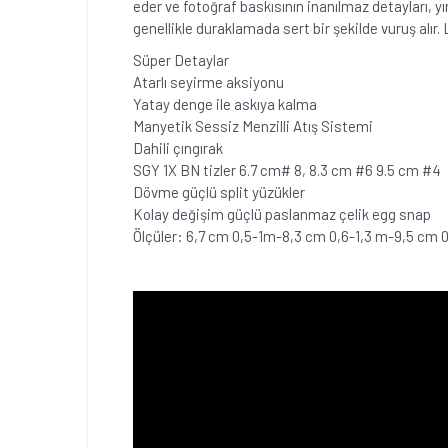
eder ve fotoğraf baskısının inanılmaz detayları, y
genellikle duraklamada sert bir şekilde vuruş alır.
Süper Detaylar
Atarlı seyirme aksiyonu
Yatay denge ile askıya kalma
Manyetik Sessiz Menzilli Atış Sistemi
Dahili çıngırak
SGY 1X BN tizler 6.7 cm# 8, 8.3 cm #6 9.5 cm #4
Dövme güçlü split yüzükler
Kolay değişim güçlü paslanmaz çelik egg snap
Ölçüler: 6,7 cm 0,5-1m-8,3 cm 0,6-1,3 m-9,5 cm 0