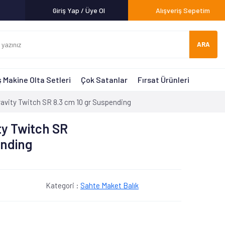
Giriş Yap / Üye Ol
Alışveriş Sepetim
ARA
 Makine Olta Setleri
Çok Satanlar
Fırsat Ürünleri
avity Twitch SR 8.3 cm 10 gr Suspending
ty Twitch SR
ending
Kategori :
Sahte Maket Balık