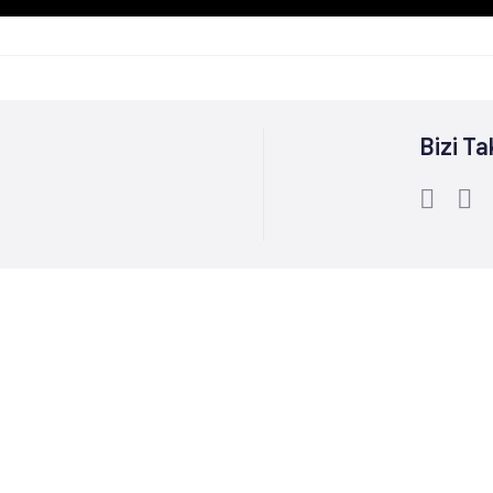
Bizi Ta
Bize Ulaşın :
0212 244 85 60