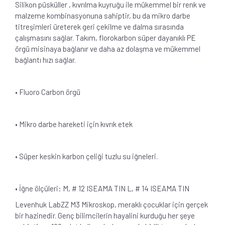
Silikon püsküller , kıvrılma kuyruğu ile mükemmel bir renk ve
malzeme kombinasyonuna sahiptir, bu da mikro darbe
titreşimleri üreterek geri çekilme ve dalma sırasında
çalışmasını sağlar. Takım, florokarbon süper dayanıklı PE
örgü misinaya bağlanır ve daha az dolaşma ve mükemmel
bağlantı hızı sağlar.
• Fluoro Carbon örgü
• Mikro darbe hareketi için kıvrık etek
• Süper keskin karbon çeliği tuzlu su iğneleri.
• İğne ölçüleri: M, # 12 ISEAMA TIN L, # 14 ISEAMA TIN
Levenhuk LabZZ M3 Mikroskop, meraklı çocuklar için gerçek
bir hazinedir. Genç bilimcilerin hayalini kurduğu her şeye