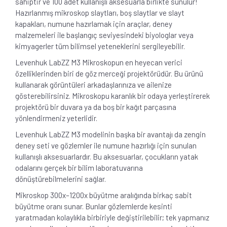
sahiptir ve 100 adet kullanışlı aksesuarla birlikte sunulur!
Hazırlanmış mikroskop slaytları, boş slaytlar ve slayt
kapakları, numune hazırlamak için araçlar, deney
malzemeleri ile başlangıç seviyesindeki biyologlar veya
kimyagerler tüm bilimsel yeteneklerini sergileyebilir.
Levenhuk LabZZ M3 Mikroskopun en heyecan verici
özelliklerinden biri de göz merceği projektörüdür. Bu ürünü
kullanarak görüntüleri arkadaşlarınıza ve ailenize
gösterebilirsiniz. Mikroskopu karanlık bir odaya yerleştirerek
projektörü bir duvara ya da boş bir kağıt parçasına
yönlendirmeniz yeterlidir.
Levenhuk LabZZ M3 modelinin başka bir avantajı da zengin
deney seti ve gözlemler ile numune hazırlığı için sunulan
kullanışlı aksesuarlardır. Bu aksesuarlar, çocukların yatak
odalarını gerçek bir bilim laboratuvarına
dönüştürebilmelerini sağlar.
Mikroskop 300x–1200x büyütme aralığında birkaç sabit
büyütme oranı sunar. Bunlar gözlemlerde kesinti
yaratmadan kolaylıkla birbiriyle değiştirilebilir; tek yapmanız