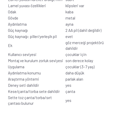
Lamel yuvası özellikleri
klipsleri var
Odak
kaba
Gövde
metal
Aydınlatma
ayna
Güç kaynağı
2 AA pil (dahil değildir)
Güç kaynağı: piller/yerleşik pil
evet
göz merceği projektörü
Ek
dahildir
Kullanıcı seviyesi
çocuklar için
Montaj ve kurulum zorluk seviyesi
son derece kolay
Uygulama
çocuklar (3–7 yaş)
Aydınlatma konumu
daha düşük
Araştırma yöntemi
parlak alan
Deney seti dahildir
yes
Kese/çanta/torba sete dahildir
çanta
Sette toz çanta/torba/sırt
yes
çantası bulunur