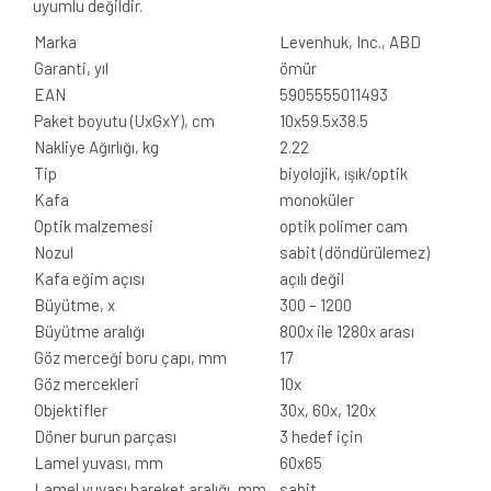
uyumlu değildir.
Marka
Levenhuk, Inc., ABD
Garanti, yıl
ömür
EAN
5905555011493
Paket boyutu (UxGxY), cm
10x59.5x38.5
Nakliye Ağırlığı, kg
2.22
Tip
biyolojik, ışık/optik
Kafa
monoküler
Optik malzemesi
optik polimer cam
Nozul
sabit (döndürülemez)
Kafa eğim açısı
açılı değil
Büyütme, x
300 – 1200
Büyütme aralığı
800x ile 1280x arası
Göz merceği boru çapı, mm
17
Göz mercekleri
10x
Objektifler
30x, 60x, 120x
Döner burun parçası
3 hedef için
Lamel yuvası, mm
60x65
Lamel yuvası hareket aralığı, mm
sabit