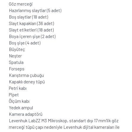
Göz merceği
Hazırlanmış slaytlar (5 adet)
Boş slaytlar (18 adet)
Slayt kapakları (36 adet)
Slayt etiketleri (18 adet)
Boya içeren şişe (2 adet)
Boş şişe (4 adet)
Büyüteç
Neşter
Spatula
Forseps
Karıştırma çubuğu
Kapaklı deney tüpü
Petri kabı
Pipet
Ölçüm kabı
Yedek ampul
Kamera adaptörü
Levenhuk LabZZ M3 Mikroskop, standart dışı 17 mm'lik göz
merceği tüpü çapı nedeniyle Levenhuk dijital kameraları ile