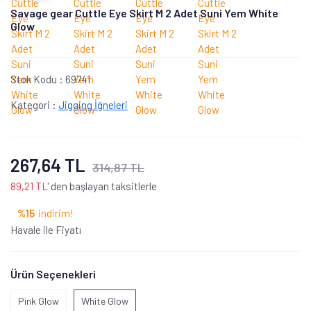
Savage gear Cuttle Eye Skirt M 2 Adet Suni Yem White
Glow
Stok Kodu :
69741
Kategori :
Jigging İğneleri
267,64 TL
314,87 TL
89,21 TL
' den başlayan taksitlerle
%15
indirim!
Havale ile Fiyatı
Ürün Seçenekleri
Pink Glow
White Glow