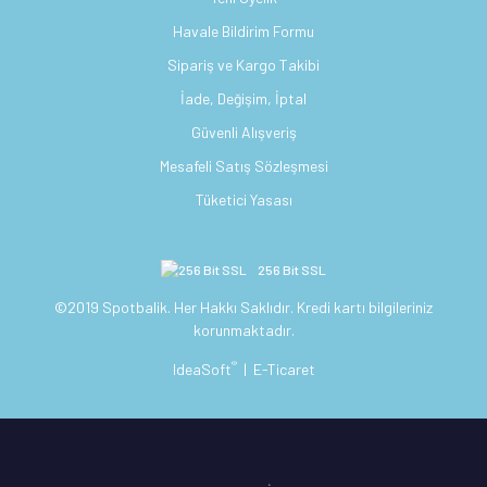
Havale Bildirim Formu
Sipariş ve Kargo Takibi
İade, Değişim, İptal
Güvenli Alışveriş
Mesafeli Satış Sözleşmesi
Tüketici Yasası
256 Bit SSL
©2019 Spotbalik. Her Hakkı Saklıdır. Kredi kartı bilgileriniz
korunmaktadır.
®
IdeaSoft
|
E-Ticaret