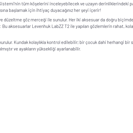
temi'nin tüm köşelerini inceleyebilecek ve uzayın derinliklerindeki p
sına başlamak için ihtiyaç duyacağınız her şeyi içerir!
 düzeltme göz merceği ile sunulur. Her iki aksesuar da doğru biçimde 
r. Bu aksesuarlar Levenhuk LabZZ T2 ile yapılan gözlemlerin rahat, kola
urulur. Kundak kolaylıkla kontrol edilebilir; bir çocuk dahi herhangi bi
ştır ve ayakların yüksekliği ayarlanabilir.