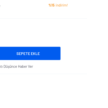
%15
indirim!
e
SEPETE EKLE
atı Düşünce Haber Ver