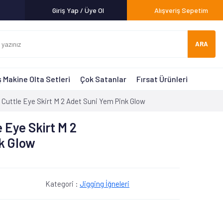
Giriş Yap / Üye Ol
Alışveriş Sepetim
ARA
 Makine Olta Setleri
Çok Satanlar
Fırsat Ürünleri
Cuttle Eye Skirt M 2 Adet Suni Yem Pink Glow
 Eye Skirt M 2
k Glow
Kategori :
Jigging İğneleri