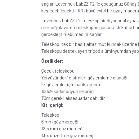
sağlar. Levenhuk LabZZ T2 ile çocuğunuz Güneş Sis
keşfedebilecektir. Kit, büyüleyici bir uzay macera
Levenhuk LabZZ T2 Teleskop bir diyagonal ayna ve
merceği ilaveten teleskopun gücünü 1,5 kat artırı
gerçekleştirilebilmesini sağlar.
Teleskop, tek bir basit altazimut kundak üzerine k
Teleskopu destekleyen tripod alüminyumdan yapılmı
Özellikler:
Çocuk teleskopu
Yeryüzündeki cisimleri gözlemleme olanağı
İlk gözlemler için harika seçim
100x'e kadar büyütme oranı
Tüm gerekli aksesuarlar dahildir
Kit içeriği:
Teleskop
6 mm göz merceği
12,5 mm göz merceği
1,5х düzeltme göz merceği