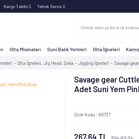
Kargo Takibi
Teknik Servis
rı
Olta Misinaları
Suni Balık Yemleri
Olta İğneleri
Kamış
meleri
Olta İğneleri, Jig Head, Zoka
Jigging İğneleri
Savage gear 
Savage gear Cuttle
Adet Suni Yem Pin
Stok Kodu :
69737
267,64 TL
314,87 TL