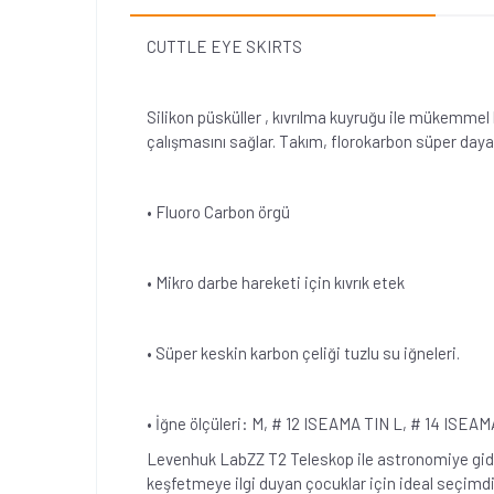
CUTTLE EYE SKIRTS
Silikon püsküller , kıvrılma kuyruğu ile mükemme
çalışmasını sağlar. Takım, florokarbon süper day
• Fluoro Carbon örgü
• Mikro darbe hareketi için kıvrık etek
• Süper keskin karbon çeliği tuzlu su iğneleri.
• İğne ölçüleri: M, # 12 ISEAMA TIN L, # 14 ISEAM
Levenhuk LabZZ T2 Teleskop ile astronomiye gide
keşfetmeye ilgi duyan çocuklar için ideal seçim