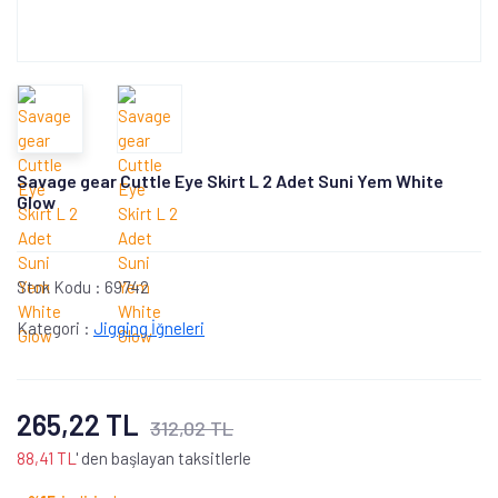
Savage gear Cuttle Eye Skirt L 2 Adet Suni Yem White
Glow
Stok Kodu :
69742
Kategori :
Jigging İğneleri
265,22 TL
312,02 TL
88,41 TL
' den başlayan taksitlerle