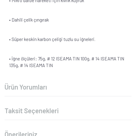
• Mikro darbe hareketi için kıvrık kuyruk
• Dahili çelik çıngırak
• Süper keskin karbon çeliği tuzlu su iğneleri.
• İğne ölçüleri: 75g, # 12 ISEAMA TIN 100g, # 14 ISEAMA TIN
135g, # 14 ISEAMA TIN
Ürün Yorumları
Taksit Seçenekleri
Önerileriniz