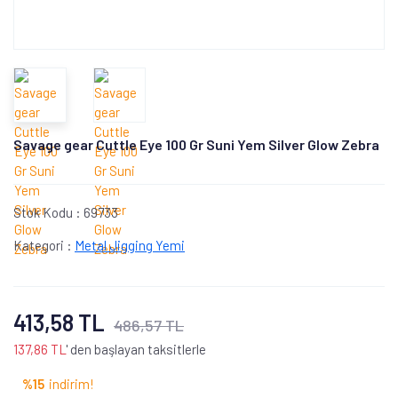
Savage gear Cuttle Eye 100 Gr Suni Yem Silver Glow Zebra
Stok Kodu :
69733
Kategori :
Metal Jigging Yemi
413,58 TL
486,57 TL
137,86 TL
' den başlayan taksitlerle
%15
indirim!