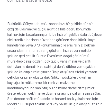
CUTTLE EYE (SÜBYE GÖZÜ)
Bu küçük Sübye sahtesi, tabana hızlı bir şekilde düz bir
çizgide ulaşmak ve güçlü akıntıda bile doğru konumda
kalmak için tasarlanmıştır. Dibe hızlı bir şekilde dalar, böylece
elektronik cihazlarınız üzerinde görünen daha küçük kaya
kümelerine veya GPS konumlarına bile erişirsiniz. Çekme
sırasında minimum direnç gösterir, hızlı ve zahmetsiz
şekilde geri çekilir. Cuttle Eyes'ımızı doğal görünümlü
mürekkep balığı gözleri, çok güçlü yansımalar ve parıltı
detayları ile donattık ve sahteyi deniz dibine yumuşak bir
şekilde kaldırıp bıraktığınızda "kalp atışı” ses efekti yaratan
çelik bir çıngırak oluşturduk. Silikon püsküller , kıvrılma
kuyruğu ile mükemmel bir renk ve malzeme
kombinasyonuna sahiptir, bu da mikro darbe titreşimleri
üreterek geri çekilme ve düşme sırasında çalışmasını sağlar.
Son derece hafif mücadele ile harami balık yakalamak için
idealdir. Bu süper teknik ile dikey balıkçılık için olağanüstü bir