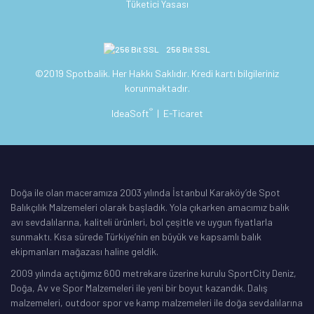
Tüketici Yasası
256 Bit SSL
©2019 Spotbalik. Her Hakkı Saklıdır. Kredi kartı bilgileriniz
korunmaktadır.
®
IdeaSoft
|
E-Ticaret
Doğa ile olan maceramıza 2003 yılında İstanbul Karaköy’de Spot
Balıkçılık Malzemeleri olarak başladık. Yola çıkarken amacımız balık
avı sevdalılarına, kaliteli ürünleri, bol çeşitle ve uygun fiyatlarla
sunmaktı. Kısa sürede Türkiye’nin en büyük ve kapsamlı balık
ekipmanları mağazası haline geldik.
2009 yılında açtığımız 600 metrekare üzerine kurulu SportCity Deniz,
Doğa, Av ve Spor Malzemeleri ile yeni bir boyut kazandık. Dalış
malzemeleri, outdoor spor ve kamp malzemeleri ile doğa sevdalılarına