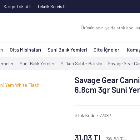
Kargo Takibi
Teknik Servis
rı
Olta Misinaları
Suni Balık Yemleri
Olta İğneleri
Kamış
zemeleri
Suni Balık Yemleri
Silikon Sahte Balıklar
Savage Gear Ca
Savage Gear Canni
6.8cm 3gr Suni Ye
Stok Kodu :
77087
31,03 TL
36,51 TL