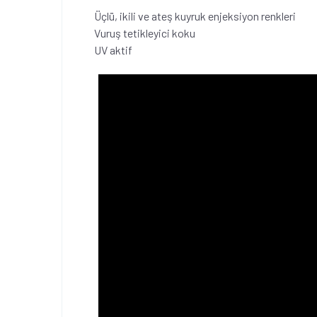
Üçlü, ikili ve ateş kuyruk enjeksiyon renkleri
Vuruş tetikleyici koku
UV aktif