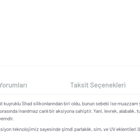
Yorumları
Taksit Seçenekleri
üt kuyruklu Shad silikonlarından biri oldu, bunun sebebi ise muazzam y
sında inanılmaz canlı bir aksiyona sahiptir. Yani, levrek, alabalık, tu
yemdir.
yon teknolojimiz sayesinde şimdi parlaklık, sim, ve UV eklentileri öze