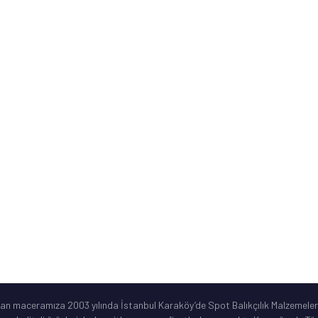
Mağazamız Nerede?
Banka Hesap Numaraları
Kurumsal Bilgiler
ne
Sık Sorulan Sorular
Ürün Garanti Şartları
ar
©2019 Spotbalik. Her Hakkı Saklıdır. Kredi kartı bilgileriniz korunmaktadır.
lan maceramıza 2003 yılında İstanbul Karaköy’de Spot Balıkçılık Malzemeleri