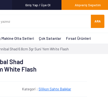
Giriş Yap / Üye Ol
Alışveriş Sepetim
ARA
 Makine Olta Setleri
Çok Satanlar
Fırsat Ürünleri
nnibal Shad 6.8cm 3gr Suni Yem White Flash
bal Shad
m White Flash
Kategori :
Silikon Sahte Balıklar