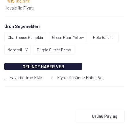
%15
indirim!
Havale ile Fiyatı
Ürün Seçenekleri
Chartreuse Pumpkin
Green Pearl Yellow
Holo Baitfish
Motoroil UV
Purple Glitter Bomb
GELİNCE HABER VER
Favorilerime Ekle
Fiyatı Düşünce Haber Ver
Ürünü Paylaş