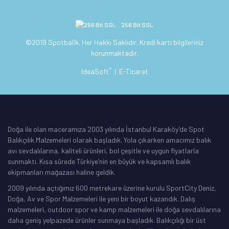
256 Bit SSL
©2019 Spotbalik. Her Hakkı Saklıdır. Kredi kartı bilgileriniz
korunmaktadır.
®
IdeaSoft
|
E-Ticaret
Doğa ile olan maceramıza 2003 yılında İstanbul Karaköy’de Spot
Balıkçılık Malzemeleri olarak başladık. Yola çıkarken amacımız balık
avı sevdalılarına, kaliteli ürünleri, bol çeşitle ve uygun fiyatlarla
sunmaktı. Kısa sürede Türkiye’nin en büyük ve kapsamlı balık
ekipmanları mağazası haline geldik.
2009 yılında açtığımız 600 metrekare üzerine kurulu SportCity Deniz,
Doğa, Av ve Spor Malzemeleri ile yeni bir boyut kazandık. Dalış
malzemeleri, outdoor spor ve kamp malzemeleri ile doğa sevdalılarına
daha geniş yelpazede ürünler sunmaya başladık. Balıkçılığı bir üst