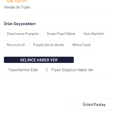
%15
indirim!
Havale ile Fiyatı
Ürün Seçenekleri
Chartreuse Pumpkin
Green Pearl Yellow
Holo Baitfish
Motoroil UV
Purple Glitter Bomb
White Flash
GELİNCE HABER VER
Favorilerime Ekle
Fiyatı Düşünce Haber Ver
Ürünü Paylaş