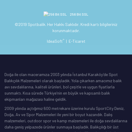
256 Bit SSL
©2019 Spotbalik. Her Hakkı Saklıdır. Kredi kartı bilgileriniz
korunmaktadır.
®
IdeaSoft
|
E-Ticaret
Doğa ile olan maceramıza 2003 yılında İstanbul Karaköy’de Spot
Balıkçılık Malzemeleri olarak başladık. Yola çıkarken amacımız balık
avı sevdalılarına, kaliteli ürünleri, bol çeşitle ve uygun fiyatlarla
sunmaktı. Kısa sürede Türkiye’nin en büyük ve kapsamlı balık
ekipmanları mağazası haline geldik.
2009 yılında açtığımız 600 metrekare üzerine kurulu SportCity Deniz,
Doğa, Av ve Spor Malzemeleri ile yeni bir boyut kazandık. Dalış
malzemeleri, outdoor spor ve kamp malzemeleri ile doğa sevdalılarına
daha geniş yelpazede ürünler sunmaya başladık. Balıkçılığı bir üst