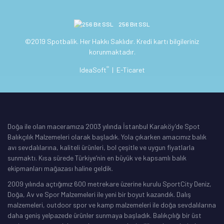
256 Bit SSL
©2019 Spotbalik. Her Hakkı Saklıdır. Kredi kartı bilgileriniz
korunmaktadır.
®
IdeaSoft
|
E-Ticaret
Doğa ile olan maceramıza 2003 yılında İstanbul Karaköy’de Spot
Balıkçılık Malzemeleri olarak başladık. Yola çıkarken amacımız balık
avı sevdalılarına, kaliteli ürünleri, bol çeşitle ve uygun fiyatlarla
sunmaktı. Kısa sürede Türkiye’nin en büyük ve kapsamlı balık
ekipmanları mağazası haline geldik.
2009 yılında açtığımız 600 metrekare üzerine kurulu SportCity Deniz,
Doğa, Av ve Spor Malzemeleri ile yeni bir boyut kazandık. Dalış
malzemeleri, outdoor spor ve kamp malzemeleri ile doğa sevdalılarına
daha geniş yelpazede ürünler sunmaya başladık. Balıkçılığı bir üst