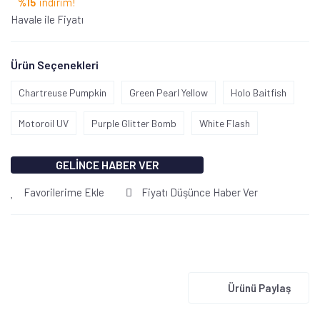
%15
indirim!
Havale ile Fiyatı
Ürün Seçenekleri
Chartreuse Pumpkin
Green Pearl Yellow
Holo Baitfish
Motoroil UV
Purple Glitter Bomb
White Flash
GELİNCE HABER VER
Favorilerime Ekle
Fiyatı Düşünce Haber Ver
Ürünü Paylaş