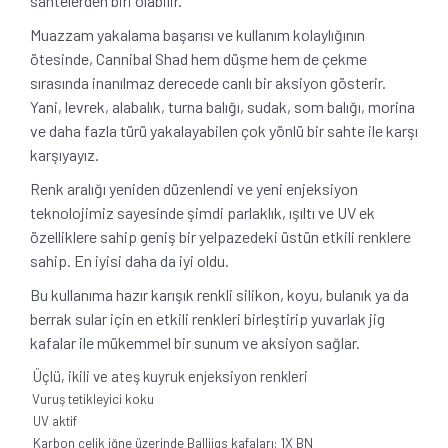
sahtelerden biri olabilir.
Muazzam yakalama başarısı ve kullanım kolaylığının
ötesinde, Cannibal Shad hem düşme hem de çekme
sırasında inanılmaz derecede canlı bir aksiyon gösterir.
Yani, levrek, alabalık, turna balığı, sudak, som balığı, morina
ve daha fazla türü yakalayabilen çok yönlü bir sahte ile karşı
karşıyayız.
Renk aralığı yeniden düzenlendi ve yeni enjeksiyon
teknolojimiz sayesinde şimdi parlaklık, ışıltı ve UV ek
özelliklere sahip geniş bir yelpazedeki üstün etkili renklere
sahip. En iyisi daha da iyi oldu.
Bu kullanıma hazır karışık renkli silikon, koyu, bulanık ya da
berrak sular için en etkili renkleri birleştirip yuvarlak jig
kafalar ile mükemmel bir sunum ve aksiyon sağlar.
Üçlü, ikili ve ateş kuyruk enjeksiyon renkleri
Vuruş tetikleyici koku
UV aktif
Karbon çelik iğne üzerinde Balljigs kafaları: 1X BN