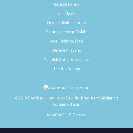
İletişim Formu
Yeni Üyelik
Havale Bildirim Formu
Sipariş ve Kargo Takibi
İade, Değişim, İptal
Güvenli Alışveriş
Mesafeli Satış Sözleşmesi
Tüketici Yasası
256 Bit SSL
©2019 Spotbalik. Her Hakkı Saklıdır. Kredi kartı bilgileriniz
korunmaktadır.
®
IdeaSoft
|
E-Ticaret