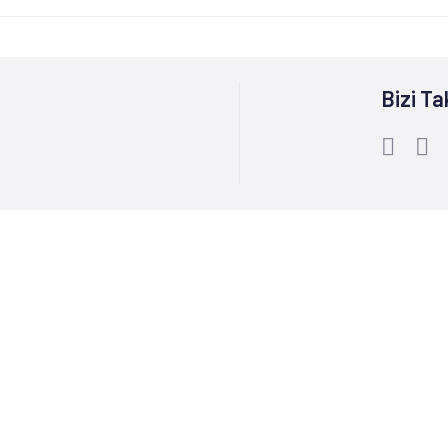
Bizi Ta
Bize Ulaşın :
0212 244 85 60