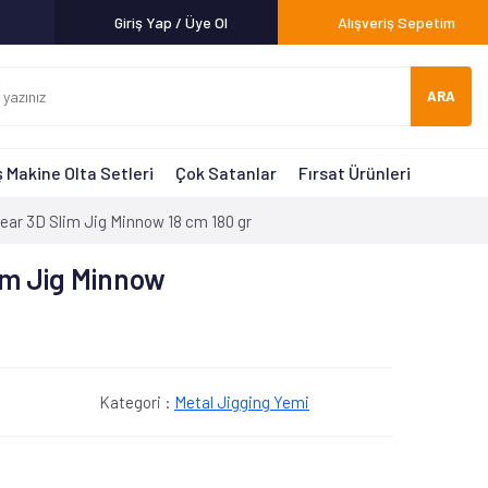
Giriş Yap / Üye Ol
Alışveriş Sepetim
ARA
 Makine Olta Setleri
Çok Satanlar
Fırsat Ürünleri
ear 3D Slim Jig Minnow 18 cm 180 gr
im Jig Minnow
Kategori :
Metal Jigging Yemi