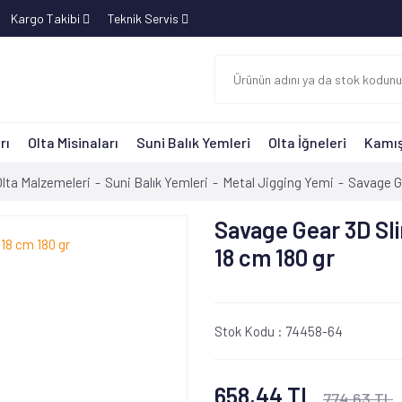
Kargo Takibi
Teknik Servis
rı
Olta Misinaları
Suni Balık Yemleri
Olta İğneleri
Kamış
Olta Malzemeleri
Suni Balık Yemleri
Metal Jigging Yemi
Savage G
Savage Gear 3D Sl
18 cm 180 gr
Stok Kodu :
74458-64
658,44 TL
774,63 TL