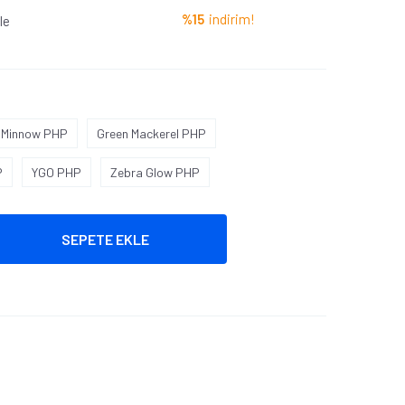
%15
indirim!
le
 Minnow PHP
Green Mackerel PHP
P
YGO PHP
Zebra Glow PHP
SEPETE EKLE