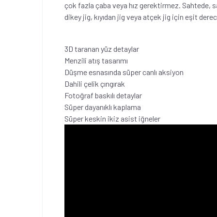
çok fazla çaba veya hız gerektirmez. Sahtede, sal
dikey jig, kıyıdan jig veya atçek jig için eşit derece
3D taranan yüz detaylar
Menzili atış tasarımı
Düşme esnasında süper canlı aksiyon
Dahili çelik çıngırak
Fotoğraf baskılı detaylar
Süper dayanıklı kaplama
Süper keskin ikiz asist iğneler