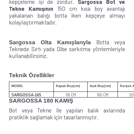
kepçeleme işi de zordur.
Sargossa Bot ve
Tekne Kamışının
150 cm kısa boy avantajı
yakalanan balığı botta iken kepçeye almayı
kolaylaştırmaktadır.
Botta veya
Sargossa Olta Kamışlarıyla
Teknede Sırtı yada Dibe sarkıtma yöntemleriyle
kullanabilirsiniz.
Teknik Özellikler
MODEL
Kapalı Boy(cm)
Açık Boy(cm)
Kurşun A
118 CM
165 CM
20
SARGOSSA-165
SARGOSSA 180 KAMIŞ
Bot veya Tekne ile yapılan balık avlarında
pratiklik sağlamak için tasarlanmıştır.