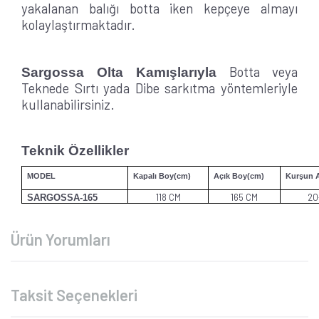
yakalanan balığı botta iken kepçeye almayı
kolaylaştırmaktadır.
Botta veya
Sargossa Olta Kamışlarıyla
Teknede Sırtı yada Dibe sarkıtma yöntemleriyle
kullanabilirsiniz.
Teknik Özellikler
MODEL
Kapalı Boy(cm)
Açık Boy(cm)
Kurşun A
118 CM
165 CM
20
SARGOSSA-165
Ürün Yorumları
Taksit Seçenekleri