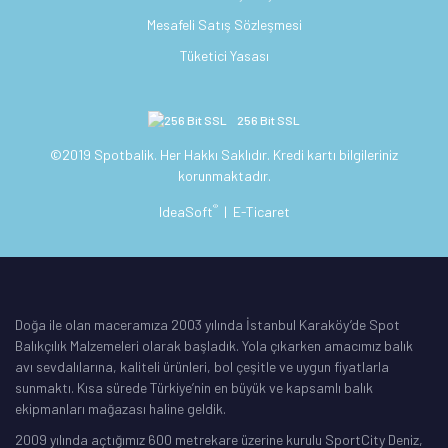
Mesafeli Satış Sözleşmesi
Tüketici Yasası
256 Bit SSL
©2019 Spotbalik. Her Hakkı Saklıdır. Kredi kartı bilgileriniz
korunmaktadır.
®
IdeaSoft
|
E-Ticaret
Doğa ile olan maceramıza 2003 yılında İstanbul Karaköy’de Spot
Balıkçılık Malzemeleri olarak başladık. Yola çıkarken amacımız balık
avı sevdalılarına, kaliteli ürünleri, bol çeşitle ve uygun fiyatlarla
sunmaktı. Kısa sürede Türkiye’nin en büyük ve kapsamlı balık
ekipmanları mağazası haline geldik.
2009 yılında açtığımız 600 metrekare üzerine kurulu SportCity Deniz,