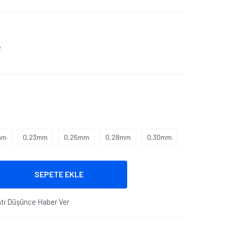
e
mm
0,23mm
0,26mm
0,28mm
0,30mm
SEPETE EKLE
atı Düşünce Haber Ver