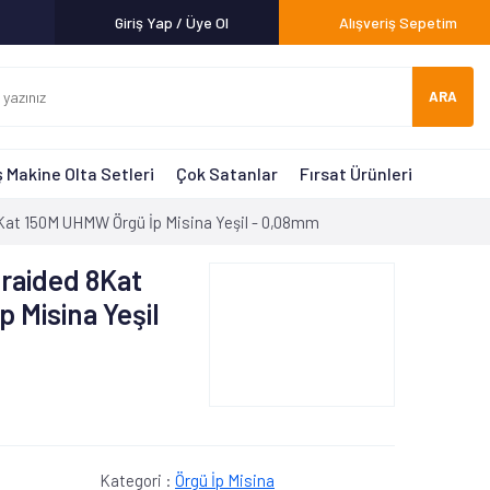
Giriş Yap / Üye Ol
Alışveriş Sepetim
ARA
 Makine Olta Setleri
Çok Satanlar
Fırsat Ürünleri
Kat 150M UHMW Örgü İp Misina Yeşil - 0,08mm
raided 8Kat
 Misina Yeşil
Kategori :
Örgü İp Misina