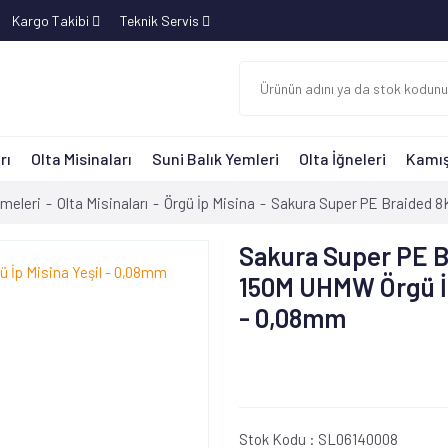
Kargo Takibi
Teknik Servis
rı
Olta Misinaları
Suni Balık Yemleri
Olta İğneleri
Kamış
emeleri
Olta Misinaları
Örgü İp Misina
Sakura Super PE Braided 8
Sakura Super PE B
150M UHMW Örgü İp
- 0,08mm
Stok Kodu :
SL06140008