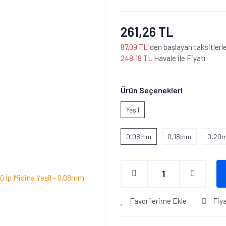
261,26 TL
87,09 TL
' den başlayan taksitlerl
248,19 TL
Havale ile Fiyatı
Ürün Seçenekleri
Yeşil
0,08mm
0,18mm
0,20
Favorilerime Ekle
Fiy