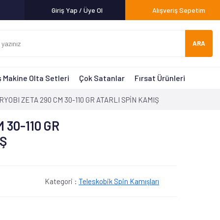
Giriş Yap / Üye Ol
Alışveriş Sepetim
ARA
 Makine Olta Setleri
Çok Satanlar
Fırsat Ürünleri
RYOBI ZETA 290 CM 30-110 GR ATARLI SPİN KAMIŞ
 30-110 GR
IŞ
Kategori :
Teleskobik Spin Kamışları