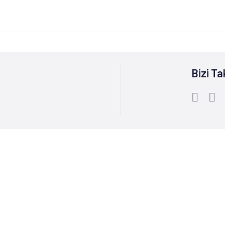
Bizi Ta
Bize Ulaşın :
0212 244 85 60