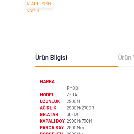
Ürün Bilgisi
Ürün 
MARKA
RYOBI
MODEL
ZETA
UZUNLUK
290CM
AĞIRLIK
290CM/270GR
GR.ATAR
30-120
KAPALI BOY
290CM/75CM
PARÇA SAY.
290CM/5