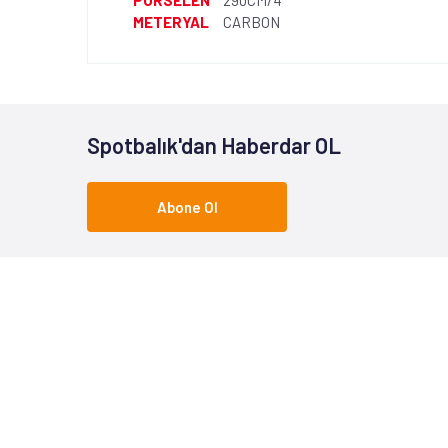
PORSELEN
290CM/4
METERYAL
CARBON
Spotbalık'dan Haberdar OL
Abone Ol