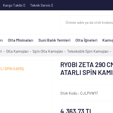
Kargo Takibi
Teknik Servis
rı
Olta Misinaları
Suni Balık Yemleri
Olta İğneleri
Kamış
ri
Olta Kamışları
Spin Olta Kamışları
Teleskobik Spin Kamışları
RYOBI ZETA 290 CM
ATARLI SPİN KAM
Stok Kodu :
CJLPVW17
4.363,73 TL