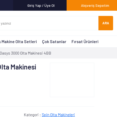
Giriş Yap / Üye Ol
Alışveriş Sepetim
ARA
 Makine Olta Setleri
Çok Satanlar
Fırsat Ürünleri
 Oasys 3000 Olta Makinesi 4BB
lta Makinesi
Kategori :
Spin Olta Makineleri