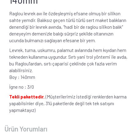
Raglou levrek avı ile özdeşleşmiş efsane olmuş bir silikon
sahte yemdir. Balıksız geçen türlü türlü sert maket balıkların
denendiği bir levrek avında, "hadi bir de raglou silikon balık"
deneyeyim demenizle balığı sürpriz şekilde oltanınızın
ucunda bulmanızı sağlayan efesane bir yem.
Levrek, turna, uskumru, palamut avlarında hem kıyıdan hem
tekneden kullanıma uygundur. Sırtı yani trol yöntemi ile avda,
bu Raglou'lardan, sırtı çaparisi çeklinde çok fazla verim
alabilirsiniz.
Boy : 140mm
İgne no : 3/0
Tekli pakettedir.
(Müşterilerimiz istediği renklerden karma
yapabilsinler diye, 3'lü paketlerde değil tek tek satışını
yapmaktayız)
Ürün Yorumları