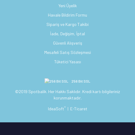
Yeni Üyelik
Havale Bildirim Formu
Sipariş ve Kargo Takibi
İade, Değişim, İptal
Güvenli Alışveriş
Mesafeli Satış Sözleşmesi
Tüketici Yasası
256 Bit SSL
©2019 Spotbalik. Her Hakkı Saklıdır. Kredi kartı bilgileriniz
korunmaktadır.
®
IdeaSoft
|
E-Ticaret