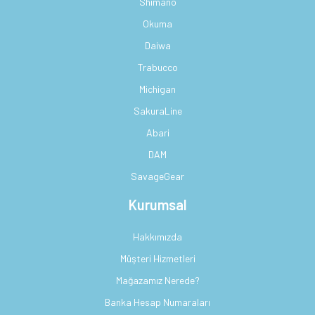
Shimano
Okuma
Daiwa
Trabucco
Michigan
SakuraLine
Abari
DAM
SavageGear
Kurumsal
Hakkımızda
Müşteri Hizmetleri
Mağazamız Nerede?
Banka Hesap Numaraları