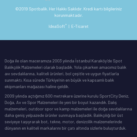
©2019 Spotbalik. Her Hakkı Saklıdır. Kredi kartı bilgileriniz
korunmaktadır.
®
IdeaSoft
|
E-Ticaret
Doğa ile olan maceramıza 2003 yılında İstanbul Karaköy’de Spot
Balıkçılık Malzemeleri olarak başladık. Yola çıkarken amacımız balık
avı sevdalılarına, kaliteli ürünleri, bol çeşitle ve uygun fiyatlarla
sunmaktı. Kısa sürede Türkiye’nin en büyük ve kapsamlı balık
ekipmanları mağazası haline geldik.
2009 yılında açtığımız 600 metrekare üzerine kurulu SportCity Deniz,
Doğa, Av ve Spor Malzemeleri ile yeni bir boyut kazandık. Dalış
malzemeleri, outdoor spor ve kamp malzemeleri ile doğa sevdalılarına
daha geniş yelpazede ürünler sunmaya başladık. Balıkçılığı bir üst
seviyeye taşıyrarak bot, tekne, motor, denizcilik malzemelerinde
dünyanın en kaliteli markalarını bir çatı altında sizlerle buluşturduk.