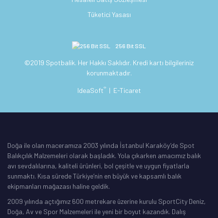
Tüketici Yasası
256 Bit SSL
©2019 Spotbalik. Her Hakkı Saklıdır. Kredi kartı bilgileriniz
korunmaktadır.
®
IdeaSoft
|
E-Ticaret
Doğa ile olan maceramıza 2003 yılında İstanbul Karaköy’de Spot
Balıkçılık Malzemeleri olarak başladık. Yola çıkarken amacımız balık
avı sevdalılarına, kaliteli ürünleri, bol çeşitle ve uygun fiyatlarla
sunmaktı. Kısa sürede Türkiye’nin en büyük ve kapsamlı balık
ekipmanları mağazası haline geldik.
2009 yılında açtığımız 600 metrekare üzerine kurulu SportCity Deniz,
Doğa, Av ve Spor Malzemeleri ile yeni bir boyut kazandık. Dalış