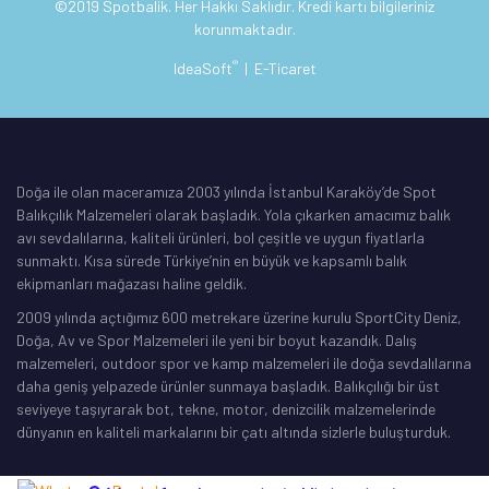
©2019 Spotbalik. Her Hakkı Saklıdır. Kredi kartı bilgileriniz
korunmaktadır.
®
IdeaSoft
|
E-Ticaret
Doğa ile olan maceramıza 2003 yılında İstanbul Karaköy’de Spot
Balıkçılık Malzemeleri olarak başladık. Yola çıkarken amacımız balık
avı sevdalılarına, kaliteli ürünleri, bol çeşitle ve uygun fiyatlarla
sunmaktı. Kısa sürede Türkiye’nin en büyük ve kapsamlı balık
ekipmanları mağazası haline geldik.
2009 yılında açtığımız 600 metrekare üzerine kurulu SportCity Deniz,
Doğa, Av ve Spor Malzemeleri ile yeni bir boyut kazandık. Dalış
malzemeleri, outdoor spor ve kamp malzemeleri ile doğa sevdalılarına
daha geniş yelpazede ürünler sunmaya başladık. Balıkçılığı bir üst
seviyeye taşıyrarak bot, tekne, motor, denizcilik malzemelerinde
dünyanın en kaliteli markalarını bir çatı altında sizlerle buluşturduk.