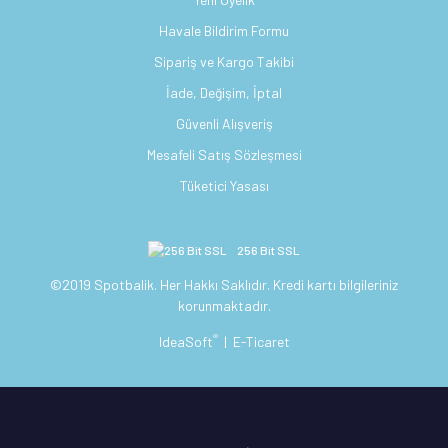
Havale Bildirim Formu
Sipariş ve Kargo Takibi
İade, Değişim, İptal
Güvenli Alışveriş
Mesafeli Satış Sözleşmesi
Tüketici Yasası
256 Bit SSL
©2019 Spotbalik. Her Hakkı Saklıdır. Kredi kartı bilgileriniz
korunmaktadır.
®
IdeaSoft
|
E-Ticaret