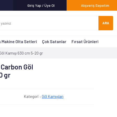
Giriş Yap / Üye Ol
Alışveriş Sepetim
ARA
 Makine Olta Setleri
Çok Satanlar
Fırsat Ürünleri
Göl Kamışı 630 cm 5-20 gr
l Carbon Göl
0 gr
Kategori :
Göl Kamışları