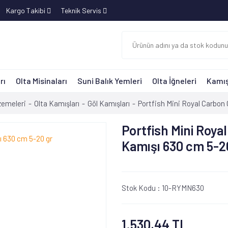
Kargo Takibi
Teknik Servis
rı
Olta Misinaları
Suni Balık Yemleri
Olta İğneleri
Kamış
lzemeleri
Olta Kamışları
Göl Kamışları
Portfish Mini Royal Carbon 
Portfish Mini Roya
Kamışı 630 cm 5-2
Stok Kodu :
10-RYMN630
1.530,44 TL