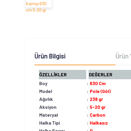
Ürün Bilgisi
Ürün 
ÖZELLİKLER
DEĞERLE
Boy
:
630 Cm
Model
:
Pole (Göl)
Ağırlık
:
238 gr
Aksiyon
:
5-20 gr
Materyal
:
Carbon
Halka Tipi
:
Halkasız
Halka Sayısı
:
0