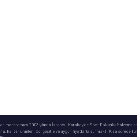
Banka Hesap Numaraları
Kurumsal Bilgiler
ne
Sık Sorulan Sorular
Ürün Garanti Şartları
ar
©2019 Spotbalik. Her Hakkı Saklıdır. Kredi kartı bilgileriniz korunmaktadır.
lan maceramıza 2003 yılında İstanbul Karaköy’de Spot Balıkçılık Malzemeleri
ına, kaliteli ürünleri, bol çeşitle ve uygun fiyatlarla sunmaktı. Kısa sürede 