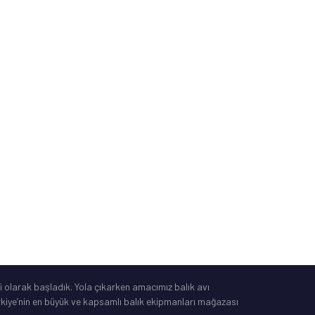
Sipariş ve Kargo Takibi
İade, Değişim, İptal
Güvenli Alışveriş
Mesafeli Satış Sözleşmesi
Tüketici Yasası
®
IdeaSoft
|
E-Ticaret
 olarak başladık. Yola çıkarken amacımız balık avı
Türkiye’nin en büyük ve kapsamlı balık ekipmanları mağazası