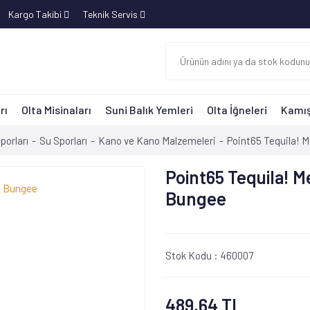
Kargo Takibi
Teknik Servis
rı
Olta Misinaları
Suni Balık Yemleri
Olta İğneleri
Kamış
porları
Su Sporları
Kano ve Kano Malzemeleri
Point65 Tequila! 
Point65 Tequila! M
Bungee
Stok Kodu :
460007
489,64 TL