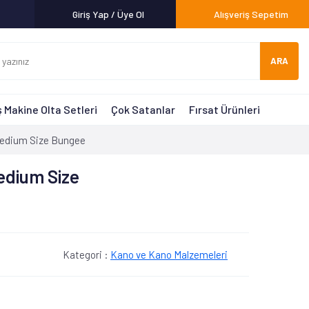
Giriş Yap / Üye Ol
Alışveriş Sepetim
ARA
 Makine Olta Setleri
Çok Satanlar
Fırsat Ürünleri
Medium Size Bungee
edium Size
Kategori :
Kano ve Kano Malzemeleri