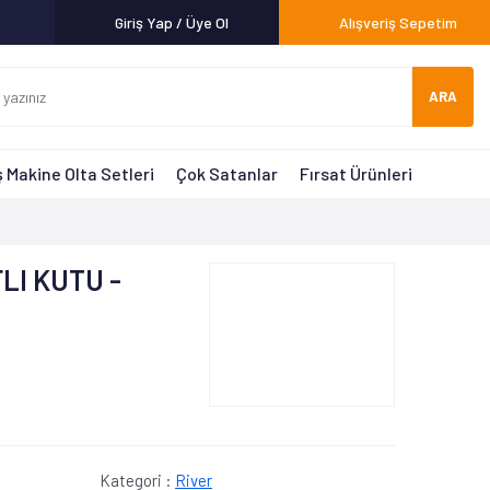
Giriş Yap / Üye Ol
Alışveriş Sepetim
ARA
 Makine Olta Setleri
Çok Satanlar
Fırsat Ürünleri
LI KUTU -
Kategori :
River