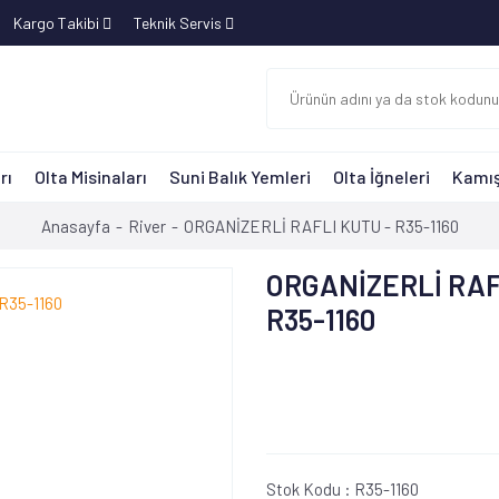
Kargo Takibi
Teknik Servis
rı
Olta Misinaları
Suni Balık Yemleri
Olta İğneleri
Kamış
Anasayfa
River
ORGANİZERLİ RAFLI KUTU - R35-1160
ORGANİZERLİ RAF
R35-1160
Stok Kodu :
R35-1160