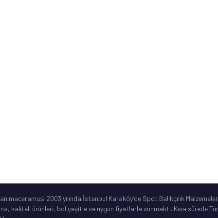
Banka Hesap Numaraları
Kurumsal Bilgiler
ne
Sık Sorulan Sorular
Ürün Garanti Şartları
ar
©2019 Spotbalik. Her Hakkı Saklıdır. Kredi kartı bilgileriniz korunmaktadır.
lan maceramıza 2003 yılında İstanbul Karaköy’de Spot Balıkçılık Malzemeleri
ına, kaliteli ürünleri, bol çeşitle ve uygun fiyatlarla sunmaktı. Kısa sürede 