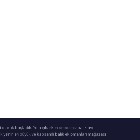
Sipariş ve Kargo Takibi
İade, Değişim, İptal
Güvenli Alışveriş
Mesafeli Satış Sözleşmesi
Tüketici Yasası
®
IdeaSoft
|
E-Ticaret
 olarak başladık. Yola çıkarken amacımız balık avı
Türkiye’nin en büyük ve kapsamlı balık ekipmanları mağazası