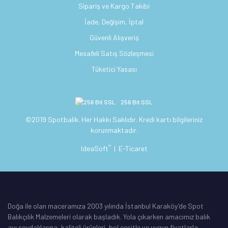
Sipariş ve Kargo Takibi
İade, Değişim, İptal
Güvenli Alışveriş
Mesafeli Satış Sözleşmesi
Tüketici Yasası
256 Bit SSL
©2019 Spotbalik. Her Hakkı Saklıdır. Kredi kartı bilgileriniz
korunmaktadır.
®
IdeaSoft
|
E-Ticaret
Doğa ile olan maceramıza 2003 yılında İstanbul Karaköy’de Spot
Balıkçılık Malzemeleri olarak başladık. Yola çıkarken amacımız balık
avı sevdalılarına, kaliteli ürünleri, bol çeşitle ve uygun fiyatlarla