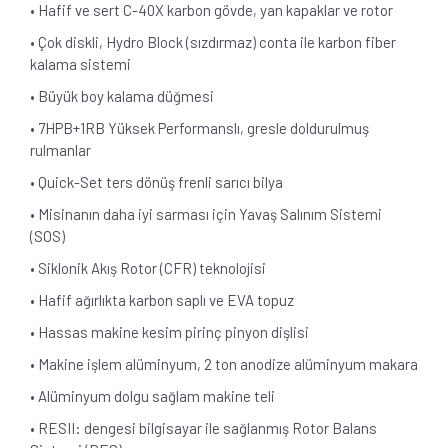
• Hafif ve sert C-40X karbon gövde, yan kapaklar ve rotor
• Çok diskli, Hydro Block (sızdırmaz) conta ile karbon fiber
kalama sistemi
• Büyük boy kalama düğmesi
• 7HPB+1RB Yüksek Performanslı, gresle doldurulmuş
rulmanlar
• Quick-Set ters dönüş frenli sarıcı bilya
• Misinanın daha iyi sarması için Yavaş Salınım Sistemi
(SOS)
• Siklonik Akış Rotor (CFR) teknolojisi
• Hafif ağırlıkta karbon saplı ve EVA topuz
• Hassas makine kesim pirinç pinyon dişlisi
• Makine işlem alüminyum, 2 ton anodize alüminyum makara
• Alüminyum dolgu sağlam makine teli
• RESII: dengesi bilgisayar ile sağlanmış Rotor Balans