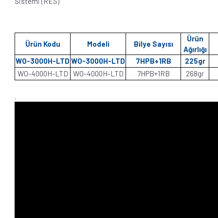
Sistemi (RES)
Ürün
Ürün Kodu
Modeli
Bilye Sayısı
Ağırlığı
WO-3000H-LTD
WO-3000H-LTD
7HPB+1RB
225gr
WO-4000H-LTD
WO-4000H-LTD
7HPB+1RB
268gr
.