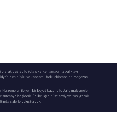
Tüketici Yasası
®
IdeaSoft
|
E-Ticaret
 olarak başladık. Yola çıkarken amacımız balık avı
Türkiye’nin en büyük ve kapsamlı balık ekipmanları mağazası
Malzemeleri ile yeni bir boyut kazandık. Dalış malzemeleri,
sunmaya başladık. Balıkçılığı bir üst seviyeye taşıyrarak
ltında sizlerle buluşturduk.