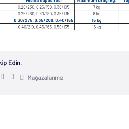
Misina Kapasitesi
Maximum Drag (kg)
To
0.20/230, 0.25/150, 0.30/105
7 kg
0.25/260, 0.30/180, 0.35/135
8 kg
0.30/275, 0.35/200, 0.40/155
15 kg
0.40/210, 0.45/165, 0.50/135
16 kg
kip Edin.
Mağazalarımız