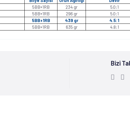
Bilye Sayısı
Ürün Ağırlıgı
Devir
5BB+1RB
234 gr
5.0:1
5BB+1RB
296 gr
5.0:1
5BB+1RB
439 gr
4.5:1
5BB+1RB
635 gr
4.8:1
Bizi Ta