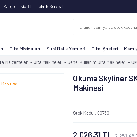
Kargo Takibi
Teknik Servis
rı
Olta Misinaları
Suni Balık Yemleri
Olta İğneleri
Kamış
ta Malzemeleri
Olta Makineleri
Genel Kullanım Olta Makineleri
Ok
Okuma Skyliner SK
Makinesi
Stok Kodu :
60730
2.026,31 TL
2.251,46