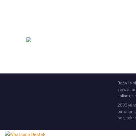
Zıpkın Ekipmanları
DAM
Şime Bot, Motor
SavageGe
Elektronik Gps
256 Bit SSL
Doğa ile o
sevdalılar
haline geld
2009 yılın
outdoor sp
bot, tekne