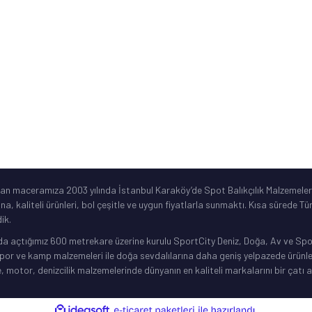
ar
©2019 Spotbalik. Her Hakkı Saklıdır. Kredi kartı bilgileriniz korunmaktadır.
lan maceramıza 2003 yılında İstanbul Karaköy’de Spot Balıkçılık Malzemeleri
ına, kaliteli ürünleri, bol çeşitle ve uygun fiyatlarla sunmaktı. Kısa sürede 
ik.
da açtığımız 600 metrekare üzerine kurulu SportCity Deniz, Doğa, Av ve Spor 
or ve kamp malzemeleri ile doğa sevdalılarına daha geniş yelpazede ürünler 
, motor, denizcilik malzemelerinde dünyanın en kaliteli markalarını bir çatı a
ile
ideasoft
e-