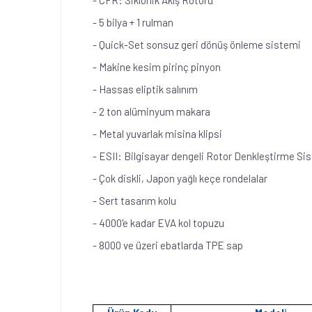
- CFR: Siklonik Akış Rotoru
- 5 bilya + 1 rulman
- Quick-Set sonsuz geri dönüş önleme sistemi
- Makine kesim pirinç pinyon
- Hassas eliptik salınım
- 2 ton alüminyum makara
- Metal yuvarlak misina klipsi
- ESII: Bilgisayar dengeli Rotor Denkleştirme Si
- Çok diskli, Japon yağlı keçe rondelalar
- Sert tasarım kolu
- 4000'e kadar EVA kol topuzu
- 8000 ve üzeri ebatlarda TPE sap