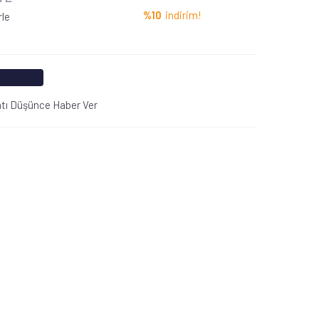
%10
indirim!
rle
atı Düşünce Haber Ver