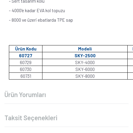
- Sert tasarım kolu
- 4000'e kadar EVA kol topuzu
- 8000 ve üzeri ebatlarda TPE sap
Ürün Kodu
Modeli
60727
SKY-2500
60729
SKY-4000
60730
SKY-6000
60731
SKY-8000
Ürün Yorumları
Taksit Seçenekleri