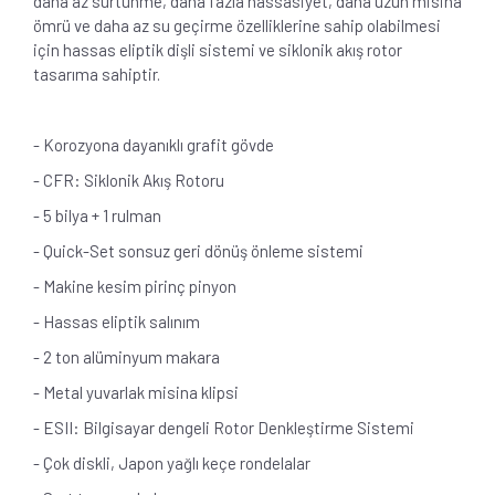
daha az sürtünme, daha fazla hassasiyet, daha uzun misina
ömrü ve daha az su geçirme özelliklerine sahip olabilmesi
için hassas eliptik dişli sistemi ve siklonik akış rotor
tasarıma sahiptir.
- Korozyona dayanıklı grafit gövde
- CFR: Siklonik Akış Rotoru
- 5 bilya + 1 rulman
- Quick-Set sonsuz geri dönüş önleme sistemi
- Makine kesim pirinç pinyon
- Hassas eliptik salınım
- 2 ton alüminyum makara
- Metal yuvarlak misina klipsi
- ESII: Bilgisayar dengeli Rotor Denkleştirme Sistemi
- Çok diskli, Japon yağlı keçe rondelalar