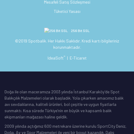
Mesafeli Satış Sözleşmesi
Tüketici Yasası
256 Bit SSL
©2019 Spotbalik. Her Hakkı Saklıdır. Kredi kartı bilgileriniz
korunmaktadır.
®
IdeaSoft
|
E-Ticaret
Doğa ile olan maceramıza 2003 yılında İstanbul Karaköy’de Spot
Balıkçılık Malzemeleri olarak başladık. Yola çıkarken amacımız balık
avı sevdalılarına, kaliteli ürünleri, bol çeşitle ve uygun fiyatlarla
sunmaktı. Kısa sürede Türkiye’nin en büyük ve kapsamlı balık
ekipmanları mağazası haline geldik.
2009 yılında açtığımız 600 metrekare üzerine kurulu SportCity Deniz,
Doğa, Av ve Spor Malzemeleri ile yeni bir boyut kazandık. Dalış