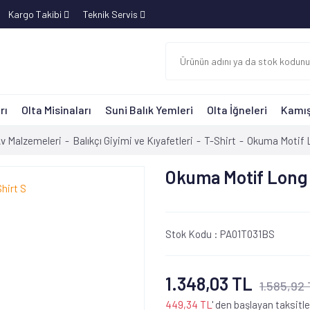
Kargo Takibi
Teknik Servis
rı
Olta Misinaları
Suni Balık Yemleri
Olta İğneleri
Kamış
Av Malzemeleri
Balıkçı Giyimi ve Kıyafetleri
T-Shirt
Okuma Motif L
Okuma Motif Long 
Stok Kodu :
PA01T031BS
1.348,03 TL
1.585,92
449,34 TL
' den başlayan taksitle