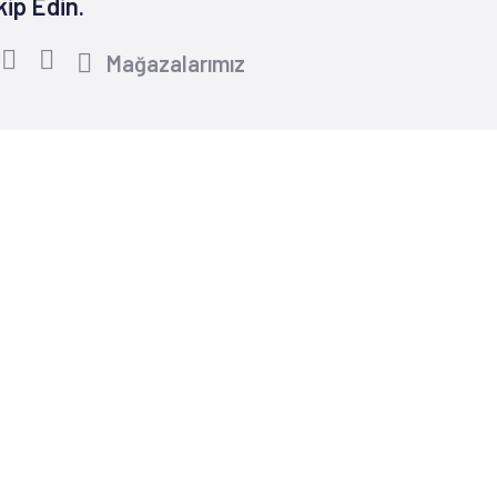
kip Edin.
Mağazalarımız
Yardım