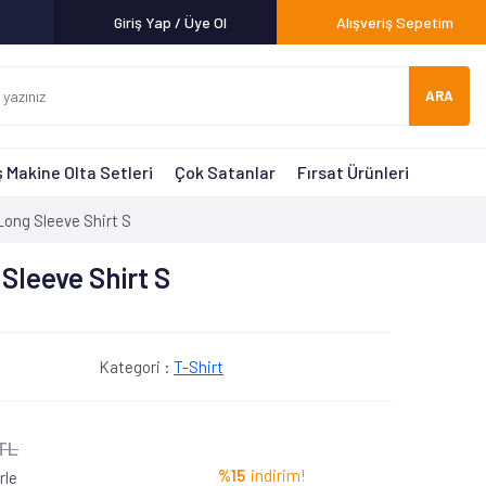
Giriş Yap / Üye Ol
Alışveriş Sepetim
ARA
 Makine Olta Setleri
Çok Satanlar
Fırsat Ürünleri
ong Sleeve Shirt S
Sleeve Shirt S
Kategori :
T-Shirt
 TL
%15
indirim!
rle