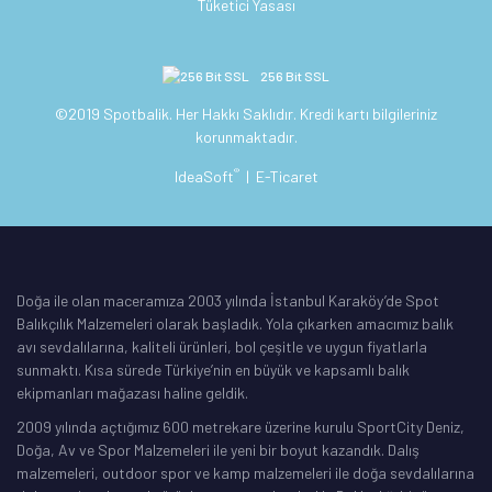
Tüketici Yasası
256 Bit SSL
©2019 Spotbalik. Her Hakkı Saklıdır. Kredi kartı bilgileriniz
korunmaktadır.
®
IdeaSoft
|
E-Ticaret
Doğa ile olan maceramıza 2003 yılında İstanbul Karaköy’de Spot
Balıkçılık Malzemeleri olarak başladık. Yola çıkarken amacımız balık
avı sevdalılarına, kaliteli ürünleri, bol çeşitle ve uygun fiyatlarla
sunmaktı. Kısa sürede Türkiye’nin en büyük ve kapsamlı balık
ekipmanları mağazası haline geldik.
2009 yılında açtığımız 600 metrekare üzerine kurulu SportCity Deniz,
Doğa, Av ve Spor Malzemeleri ile yeni bir boyut kazandık. Dalış
malzemeleri, outdoor spor ve kamp malzemeleri ile doğa sevdalılarına