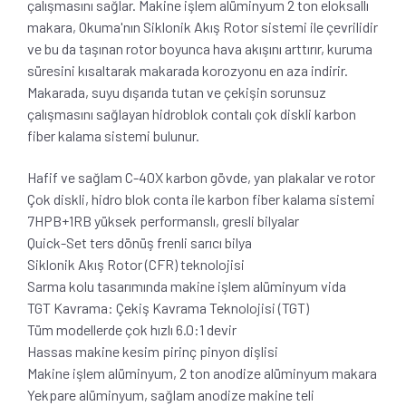
çalışmasını sağlar. Makine işlem alüminyum 2 ton eloksallı
makara, Okuma'nın Siklonik Akış Rotor sistemi ile çevrilidir
ve bu da taşınan rotor boyunca hava akışını arttırır, kuruma
süresini kısaltarak makarada korozyonu en aza indirir.
Makarada, suyu dışarıda tutan ve çekişin sorunsuz
çalışmasını sağlayan hidroblok contalı çok diskli karbon
fiber kalama sistemi bulunur.
Hafif ve sağlam C-40X karbon gövde, yan plakalar ve rotor
Çok diskli, hidro blok conta ile karbon fiber kalama sistemi
7HPB+1RB yüksek performanslı, gresli bilyalar
Quick-Set ters dönüş frenli sarıcı bilya
Siklonik Akış Rotor (CFR) teknolojisi
Sarma kolu tasarımında makine işlem alüminyum vida
TGT Kavrama: Çekiş Kavrama Teknolojisi (TGT)
Tüm modellerde çok hızlı 6.0:1 devir
Hassas makine kesim pirinç pinyon dişlisi
Makine işlem alüminyum, 2 ton anodize alüminyum makara
Yekpare alüminyum, sağlam anodize makine teli