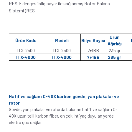
RESII: dengesi bilgisayar ile sağlanmış Rotor Balans
Sistemi (RES
Ürün
Ürün Kodu
Modeli
Bilye Sayısı
Ağırlığı
ITX-2500
ITX-2500
7+1BB
235 gr
ITX-4000
ITX-4000
7+1BB
285 gr
Hafif ve sağlam C-40X karbon gövde, yan plakalar ve
rotor
Gövde, yan plakalar ve rotorda bulunan hafif ve sağlam C-
40X uzun telli karbon fiber, en çok ihtiyaç duyulan yerde
ekstra güç sağlar.