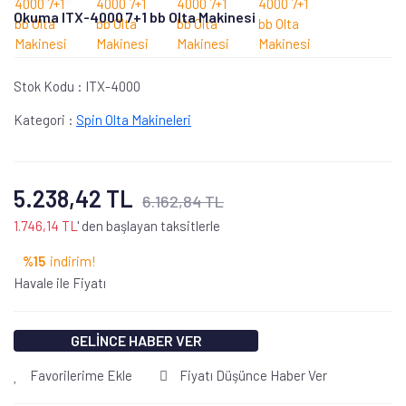
Okuma ITX-4000 7+1 bb Olta Makinesi
Stok Kodu :
ITX-4000
Kategori :
Spin Olta Makineleri
5.238,42 TL
6.162,84 TL
1.746,14 TL
' den başlayan taksitlerle
%15
indirim!
Havale ile Fiyatı
GELİNCE HABER VER
Favorilerime Ekle
Fiyatı Düşünce Haber Ver