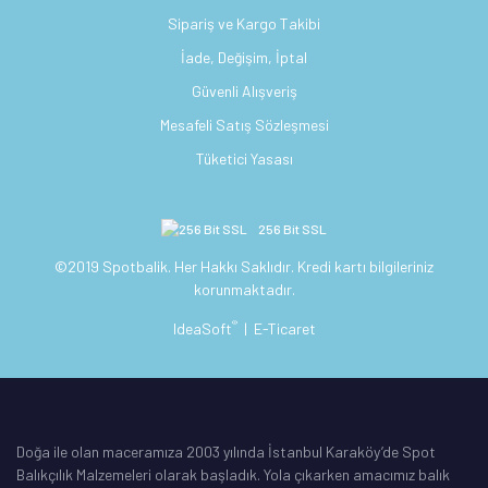
Sipariş ve Kargo Takibi
İade, Değişim, İptal
Güvenli Alışveriş
Mesafeli Satış Sözleşmesi
Tüketici Yasası
256 Bit SSL
©2019 Spotbalik. Her Hakkı Saklıdır. Kredi kartı bilgileriniz
korunmaktadır.
®
IdeaSoft
|
E-Ticaret
Doğa ile olan maceramıza 2003 yılında İstanbul Karaköy’de Spot
Balıkçılık Malzemeleri olarak başladık. Yola çıkarken amacımız balık