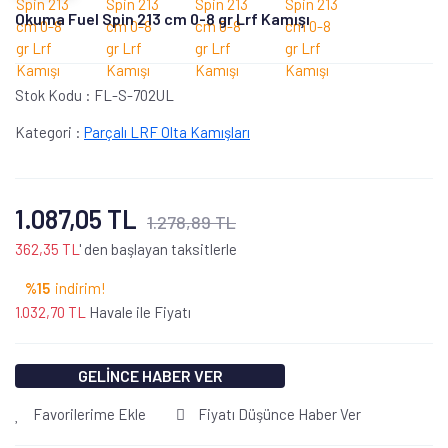
Okuma Fuel Spin 213 cm 0-8 gr Lrf Kamışı
Stok Kodu :
FL-S-702UL
Kategori :
Parçalı LRF Olta Kamışları
1.087,05 TL
1.278,89 TL
362,35 TL
' den başlayan taksitlerle
%15
indirim!
1.032,70 TL
Havale ile Fiyatı
GELİNCE HABER VER
Favorilerime Ekle
Fiyatı Düşünce Haber Ver