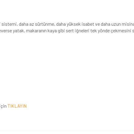
li sistemi, daha az sürtünme, daha yüksek isabet ve daha uzun misi
everse yatak, makaranın kaya gibi sert iğneleri tek yönde çekmesini s
için
TIKLAYIN