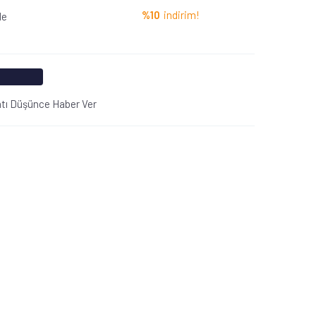
%10
indirim!
le
atı Düşünce Haber Ver