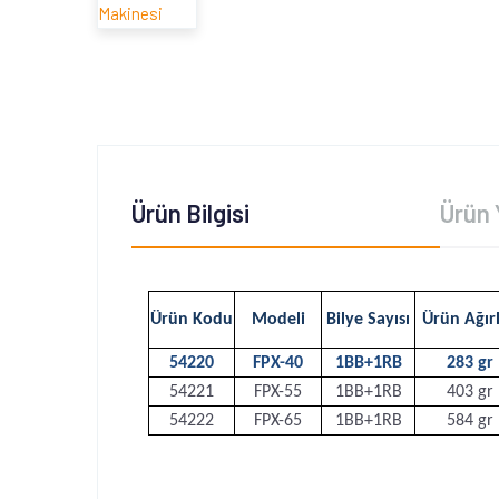
Ürün Bilgisi
Ürün 
Ürün Kodu
Modeli
Bilye Sayısı
Ürün Ağırl
54220
FPX-40
1BB+1RB
283 gr
54221
FPX-55
1BB+1RB
403 gr
54222
FPX-65
1BB+1RB
584 gr