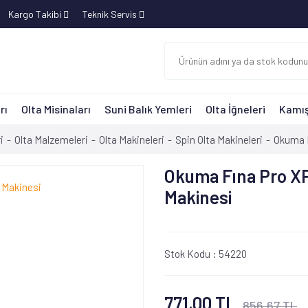
Kargo Takibi
Teknik Servis
rı
Olta Misinaları
Suni Balık Yemleri
Olta İğneleri
Kamış
i
Olta Malzemeleri
Olta Makineleri
Spin Olta Makineleri
Okuma F
Okuma Fına Pro XP
Makinesi
Stok Kodu :
54220
771,00 TL
856,67 TL