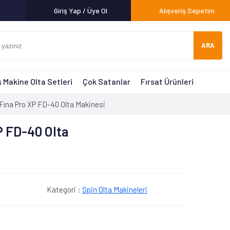
Giriş Yap / Üye Ol
Alışveriş Sepetim
ARA
 Makine Olta Setleri
Çok Satanlar
Fırsat Ürünleri
ına Pro XP FD-40 Olta Makinesi
 FD-40 Olta
Kategori :
Spin Olta Makineleri