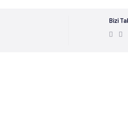
Bizi Ta
Bize Ulaşın :
0212 244 85 60