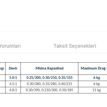
Yorumları
Taksit Seçenekleri
ıgı
Devir
Misina Kapasitesi
Maximum Drag (
5.0:1
0.25/300, 0.30/210, 0.35/155
6 kg
4.5:1
0.30/380, 0.35/280, 0.40/215
6 kg
4.8:1
0.30/390, 0.210/300, 0.50/185
11 kg