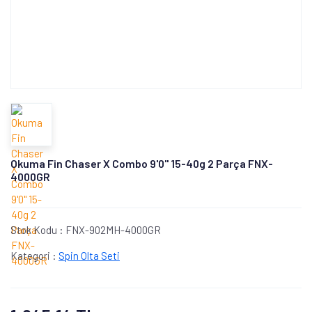
Okuma Fin Chaser X Combo 9'0'' 15-40g 2 Parça FNX-
4000GR
Stok Kodu :
FNX-902MH-4000GR
Kategori :
Spin Olta Seti