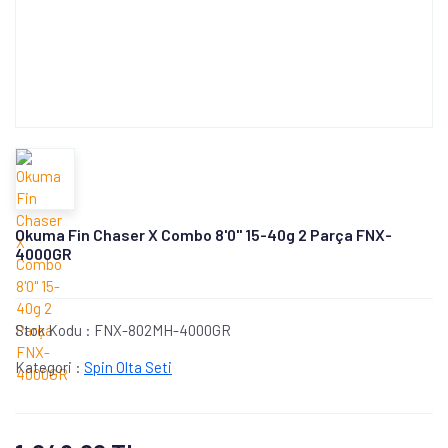
Okuma Fin Chaser X Combo 8'0'' 15-40g 2 Parça FNX-
4000GR
Stok Kodu :
FNX-802MH-4000GR
Kategori :
Spin Olta Seti