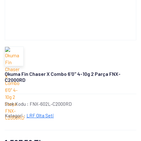
Okuma Fin Chaser X Combo 6'0'' 4-10g 2 Parça FNX-
C2000RD
Stok Kodu :
FNX-602L-C2000RD
Kategori :
LRF Olta Seti